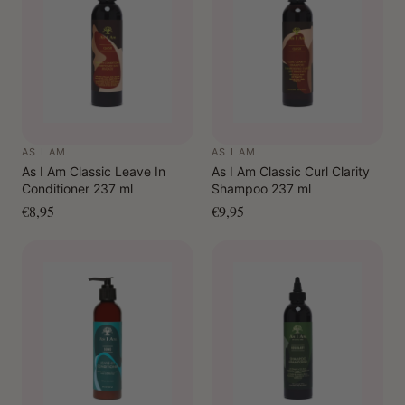
Let op:
Bij lichtblond haar wordt aangeraden om een
patchtest te doen en de instructies zorgvuldig op te
volgen om te voorkomen dat de kleur achterblijft.
AS I AM
AS I AM
As I Am Classic Leave In
As I Am Classic Curl Clarity
Conditioner 237 ml
Shampoo 237 ml
€8,95
€9,95