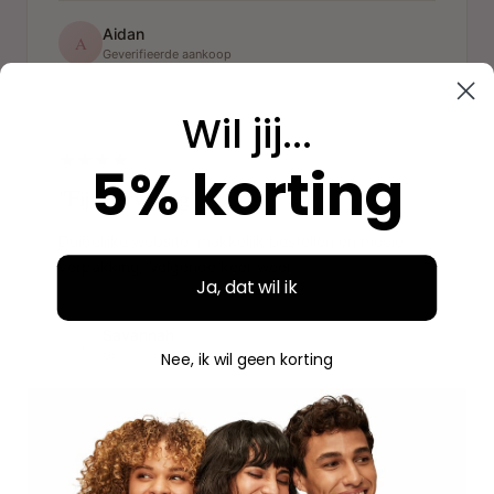
Aidan
A
Geverifieerde aankoop
Wil jij...
"
5% korting
"Fijne ervaring"
Duidelijke website, makkelijk bestellen en mooie
verpakking. Volgende keer weer.
Ja, dat wil ik
Savannah
S
Geverifieerde aankoop
Nee, ik wil geen korting