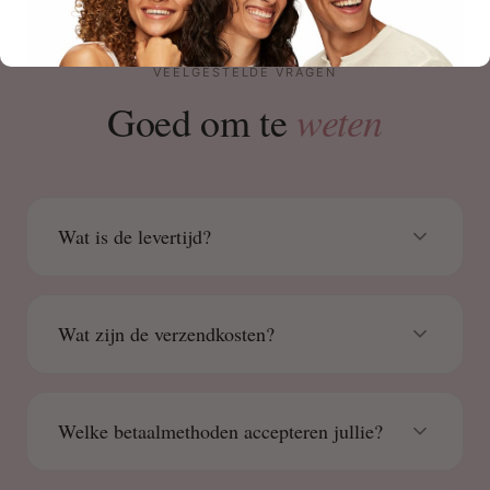
VEELGESTELDE VRAGEN
weten
Goed om te
Wat is de levertijd?
Wat zijn de verzendkosten?
Welke betaalmethoden accepteren jullie?