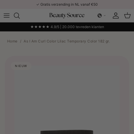
Ga naar inhoud
✓ Gratis verzending in NL vanaf €50
Account
Win
★★★★★ 4.9/5 | 20.000 tevreden klanten
Home
/
As I Am Curl Color Lilac Temporary Color 182 gr.
NIEUW