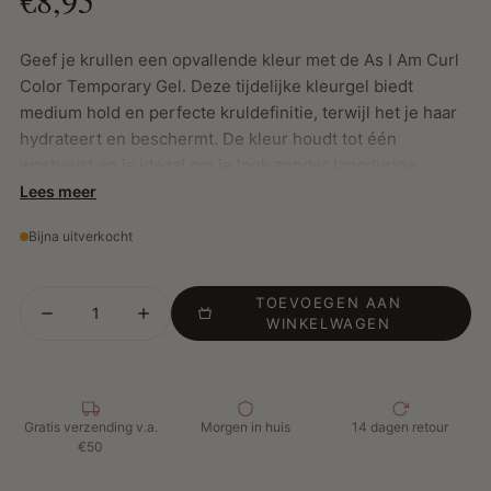
Geef je krullen een opvallende kleur met de As I Am Curl
Color Temporary Gel. Deze tijdelijke kleurgel biedt
medium hold en perfecte kruldefinitie, terwijl het je haar
hydrateert en beschermt. De kleur houdt tot één
wasbeurt en is ideaal om je look zonder langdurige
verplichting te veranderen. Verrijkt met ceramiden en
Lees meer
Jamaicaanse black castorolie, voedt deze gel het haar en
Bijna uitverkocht
helpt het vocht vast te houden, terwijl het zorgt voor een
levendige, glanzende finish.
TOEVOEGEN AAN
WINKELWAGEN
Belangrijkste Kenmerken:
Ceramiden: Helpen vocht vast te houden, versterken
het haar en bevorderen elasticiteit
Gratis verzending v.a.
Morgen in huis
14 dagen retour
Jamaicaanse black castorolie: Hydrateert, verdikt en
€50
beschermt het haar, voegt glans toe
Medium hold met perfecte kruldefinitie