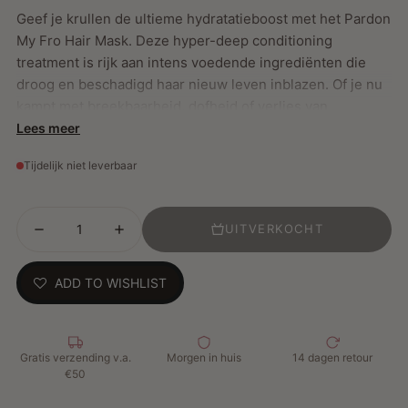
Geef je krullen de ultieme hydratatieboost met het Pardon
My Fro Hair Mask. Deze hyper-deep conditioning
treatment is rijk aan intens voedende ingrediënten die
droog en beschadigd haar nieuw leven inblazen. Of je nu
kampt met breekbaarheid, dofheid of verlies van
elasticiteit, dit masker dringt diep door in elke haarstreng
Lees meer
om vocht vast te houden, schade te herstellen en je haar
Tijdelijk niet leverbaar
sterker, gladder en stralender te maken.
Perfect voor alle texturen die intensieve verzorging
kunnen gebruiken — van natuurlijke krullen tot protective
UITVERKOCHT
styles.
ADD TO WISHLIST
Belangrijkste kenmerken:
Hyaluronzuur en niacinamide hydrateren diep en
herstellen droog, beschadigd haar
Gratis verzending v.a.
Morgen in huis
14 dagen retour
€50
Baobab en gehydrolyseerde rijstproteïne versterken
het haar van wortel tot punt