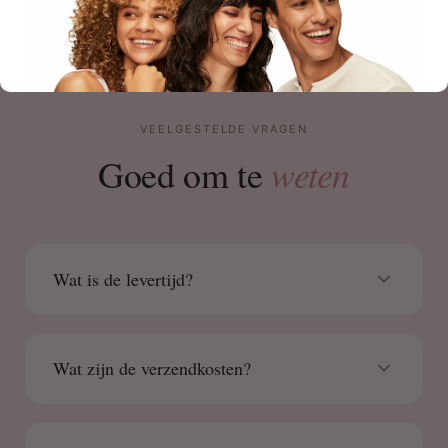
VEELGESTELDE VRAGEN
weten
Goed om te
Wat is de levertijd?
Wat zijn de verzendkosten?