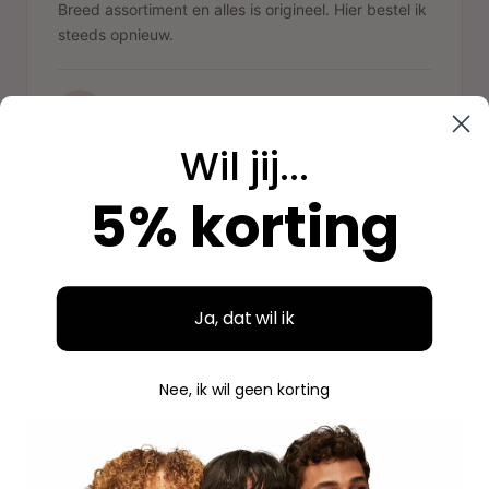
Breed assortiment en alles is origineel. Hier bestel ik
steeds opnieuw.
Aidan
A
Geverifieerde aankoop
Wil jij...
"
5% korting
"Fijne ervaring"
Duidelijke website, makkelijk bestellen en mooie
Ja, dat wil ik
verpakking. Volgende keer weer.
Nee, ik wil geen korting
Savannah
S
Geverifieerde aankoop