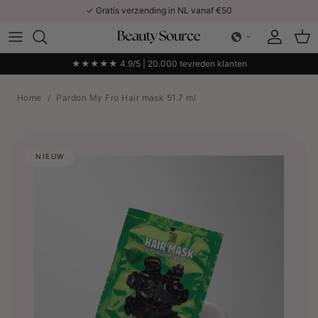
Ga naar inhoud
✓ Gratis verzending in NL vanaf €50
Account
Win
★★★★★ 4.9/5 | 20.000 tevreden klanten
Home
/
Pardon My Fro Hair mask 51.7 ml
NIEUW