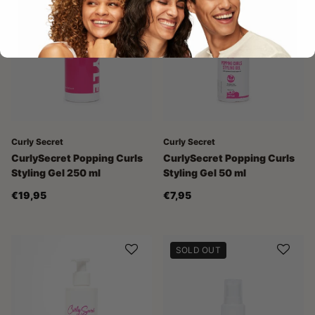
Curly Secret
Curly Secret
CurlySecret Popping Curls
CurlySecret Popping Curls
Styling Gel 250 ml
Styling Gel 50 ml
€19,95
€7,95
SOLD OUT