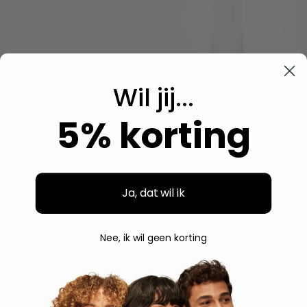
Wil jij...
5% korting
Curly Secret
Curly Secret
CurlySecret Lemon Green
CurlySecret Miracle Styling
Ja, dat wil ik
Tea Clay Wash 250 gr.
Foam 150 ml
€16,95
€19,95
Nee, ik wil geen korting
SOLD OUT