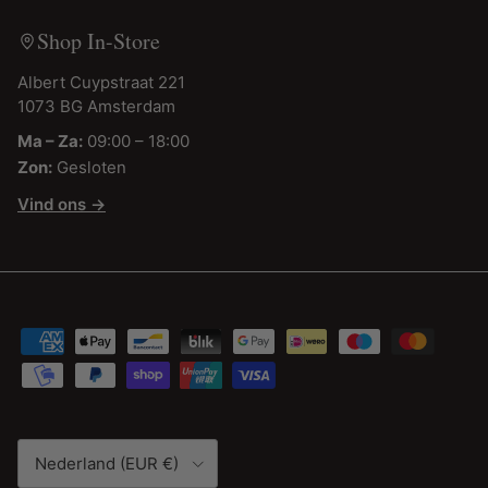
Shop In-Store
Albert Cuypstraat 221
1073 BG Amsterdam
Ma – Za:
09:00 – 18:00
Zon:
Gesloten
Vind ons →
Land/Regio
Nederland (EUR €)