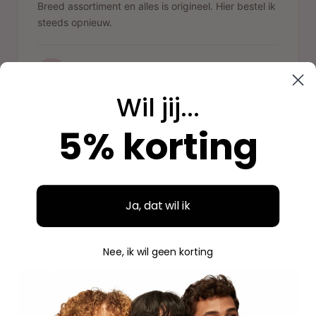
Breed assortiment en alles is origineel. Hier bestel ik
steeds opnieuw.
Aidan
A
Geverifieerde aankoop
Wil jij...
"
5% korting
"Fijne ervaring"
Duidelijke website, makkelijk bestellen en mooie
Ja, dat wil ik
verpakking. Volgende keer weer.
Nee, ik wil geen korting
Savannah
S
Geverifieerde aankoop