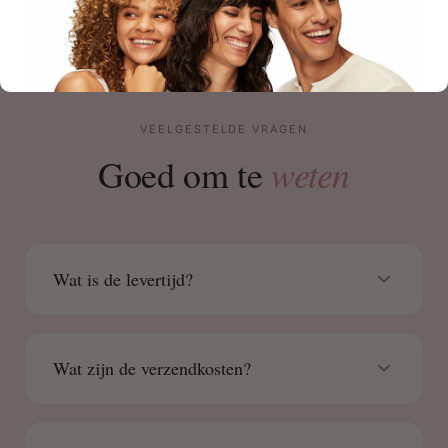
VEELGESTELDE VRAGEN
weten
Goed om te
Wat is de levertijd?
Wat zijn de verzendkosten?