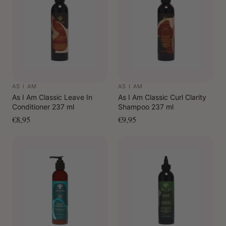
Ideaal voor haar met proteïnegevoeligheid of focus op
vochtbalans
*Resultaten gebaseerd op laboratoriumonderzoek met
regelmatig gebruik.
Hoe te gebruiken:
Maak het haar grondig nat.
AS I AM
AS I AM
Breng de shampoo aan op de hoofdhuid, sectie voor
As I Am Classic Leave In
As I Am Classic Curl Clarity
sectie.
Conditioner 237 ml
Shampoo 237 ml
Masseer zachtjes in om een rijke schuimlaag te
€8,95
€9,95
creëren.
Spoel grondig uit.
Voor het beste resultaat: vervolg met As I Am Bond
Conditioner.