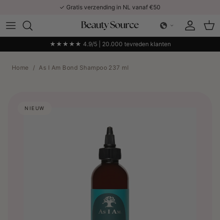
Ga naar inhoud
✓ Gratis verzending in NL vanaf €50
Account
Win
★★★★★ 4.9/5 | 20.000 tevreden klanten
Home
/
As I Am Bond Shampoo 237 ml
NIEUW