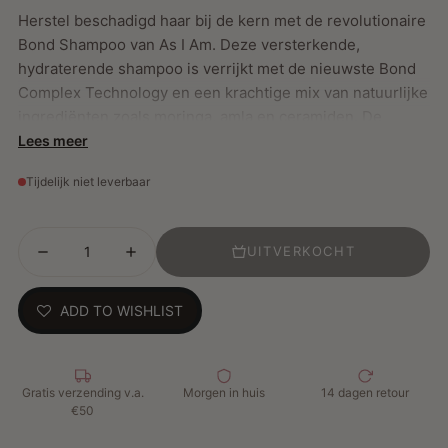
Herstel beschadigd haar bij de kern met de revolutionaire
Bond Shampoo van As I Am. Deze versterkende,
hydraterende shampoo is verrijkt met de nieuwste Bond
Complex Technology en een krachtige mix van natuurlijke
ingrediënten zoals moringa, amla en ceramiden. De
formule reinigt je haar op milde wijze zonder het uit te
Lees meer
drogen, terwijl het tegelijkertijd haarstructuren herstelt
Tijdelijk niet leverbaar
die beschadigd zijn door hitte, chemische behandelingen
of overmatige styling.
UITVERKOCHT
De geavanceerde technologie dringt diep door tot in de
haarvezels om gebroken verbindingen te herstellen,
ADD TO WISHLIST
elasticiteit te verbeteren en breekbaarheid drastisch te
verminderen. Het resultaat is sterker, glanzender,
gezonder ogend haar – vanaf de eerste wasbeurt. Ideaal
Gratis verzending v.a.
Morgen in huis
14 dagen retour
voor krullend, beschadigd of overbewerkt haar dat
€50
behoefte heeft aan herstel en intensieve verzorging.