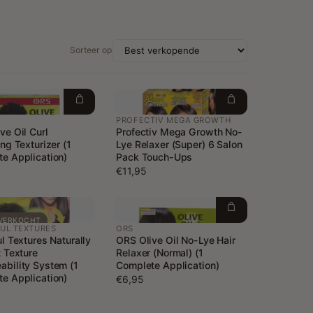
Sorteer op
PROFECTIV MEGA GROWTH
ve Oil Curl
Profectiv Mega Growth No-
ng Texturizer (1
Lye Relaxer (Super) 6 Salon
e Application)
Pack Touch-Ups
€11,95
VERKOCHT
FUL TEXTURES
ORS
ul Textures Naturally
ORS Olive Oil No-Lye Hair
t Texture
Relaxer (Normal) (1
bility System (1
Complete Application)
e Application)
€6,95