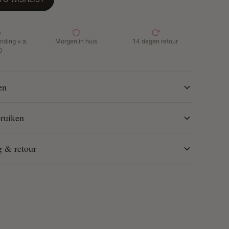
ruiken:
Volg zorgvuldig de bijgeleverde instructies.
nding v.a.
Morgen in huis
14 dagen retour
0
en
ruiken
g & retour