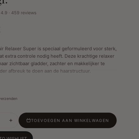
4.9 · 459 reviews
5
ir Relaxer Super is speciaal geformuleerd voor sterk,
at extra controle nodig heeft. Deze krachtige relaxer
aar zichtbaar gladder, zachter en makkelijker te
nder afbreuk te doen aan de haarstructuur.
ste Kenmerken:
 verzenden
ld voor grove, sterkere haartexturen
or langdurige gladheid en pluiscontrole
rt handelbaarheid en zachtheid
TOEVOEGEN AAN WINKELWAGEN
t haar gezond en veerkrachtig te houden
 voor professioneel of thuisgebruik
TO WISHLIST