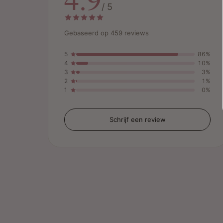
/ 5
Gebaseerd op 459 reviews
5
86%
4
10%
3
3%
2
1%
1
0%
Schrijf een review