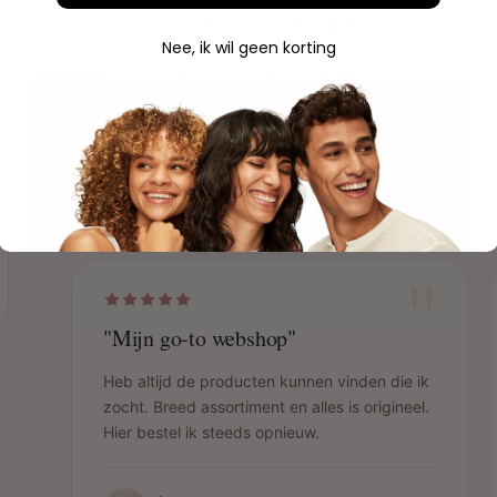
"Snelle levering en top service"
Nee, ik wil geen korting
Bestelling was de volgende dag binnen en netjes ver
mee. Echt een aanrader!
Sophie
S
Geverifieerde aankoop
"
"Mijn go-to webshop"
Heb altijd de producten kunnen vinden die ik
zocht. Breed assortiment en alles is origineel.
Hier bestel ik steeds opnieuw.