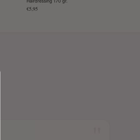
Hairdressing 170 gr.
€5,95
"