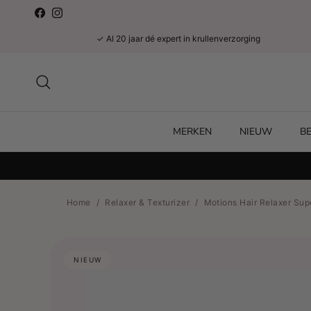
Ga naar inhoud
Facebook
Instagram
✓ Al 20 jaar dé expert in krullenverzorging
Zoeken
MERKEN
NIEUW
B
Home
/
Relaxer & Texturizer
/
Motions Hair Relaxer Supe
NIEUW