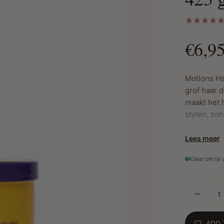
€6,9
Motions Ha
grof haar d
maakt het h
stylen, zo
Lees meer
Belangrijk
Klaar om te
Ontwikke
Zorgt vo
Verbete
Helpt he
Geschikt
ADD 