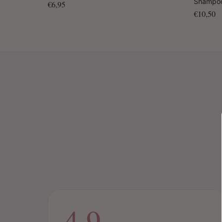
Shampoo
€6,95
€10,50
4.9