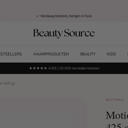
✓ Vandaag besteld, morgen in huis
ESTSELLERS
HAARPRODUCTEN
BEAUTY
KIDS
★★★★★ 4.9/5 | 20.000 tevreden klanten
r 425 gr.
MOTIONS
Moti
425 g