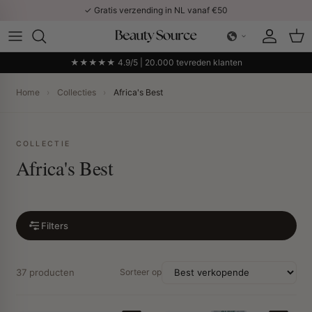
Ga naar inhoud
✓ Gratis verzending in NL vanaf €50
Account
Win
★★★★★ 4.9/5 | 20.000 tevreden klanten
Home
›
Collecties
›
Africa's Best
COLLECTIE
Africa's Best
Filters
37 producten
Sorteer op