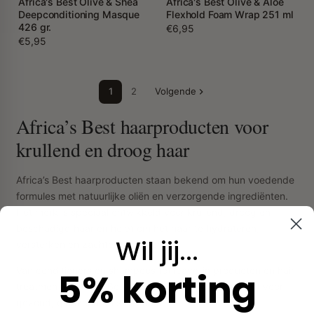
Africa's Best Olive & Shea
Africa's Best Olive & Aloe
Deepconditioning Masque
Flexhold Foam Wrap 251 ml
426 gr.
€6,95
€5,95
1
2
Volgende
Africa’s Best haarproducten voor
krullend en droog haar
Africa’s Best haarproducten staan bekend om hun voedende
formules met natuurlijke oliën en verzorgende ingrediënten.
Het merk is speciaal ontwikkeld voor krullend, droog en
beschadigd haar en helpt om het haar te hydrateren,
Wil jij...
versterken en zachter te maken.
Van conditioners en shampoos tot leave-in producten en hair
5% korting
treatments: Africa’s Best biedt alles wat je nodig hebt voor
gezond, glanzend en sterk haar.