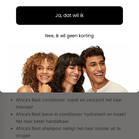
Waarom kiezen voor Africa’s Best?
Ja, dat wil ik
Rijk aan natuurlijke oliën zoals olijfolie en kokosolie
Hydrateert en voedt droog en beschadigd haar
Nee, ik wil geen korting
Helpt haarbreuk verminderen en haar versterken
Geschikt voor krullend, afro en relaxed haar
Ideaal voor dagelijks gebruik en protective styles
Populaire Africa’s Best producten
Africa’s Best heeft een breed assortiment aan verzorgende
haarproducten voor verschillende haartypes.
Africa’s Best conditioner: voedt en verzacht het haar
intensief
Africa’s Best leave-in conditioner: hydrateert en maakt
het haar beter handelbaar
Africa’s Best shampoo: reinigt het haar zonder uit te
drogen