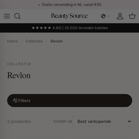
Ga naar inhoud
✓ Gratis verzending in NL vanaf €50
Account
Win
★★★★★ 4.9/5 | 20.000 tevreden klanten
Home
›
Collecties
›
Revlon
COLLECTIE
Revlon
Filters
2 producten
Sorteer op