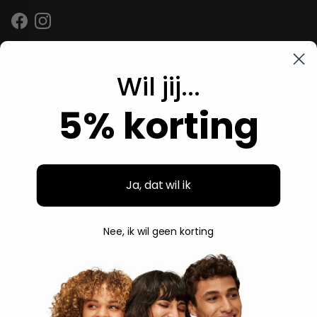
Facebook
Instagram
Wil jij...
Menu
MERKEN
5% korting
NIEUW
BESTSELLERS
SHAMPOO
Ja, dat wil ik
CONDITIONER
STYLING & FINISH
CG PRODUCTEN
Nee, ik wil geen korting
Service
ZOEKEN