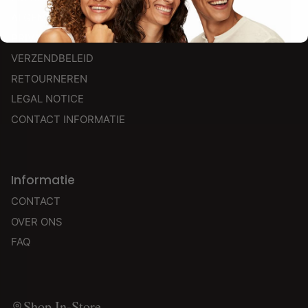
ALGEMENE VOORWAARDEN
PRIVACYBELEID
VERZENDBELEID
RETOURNEREN
LEGAL NOTICE
CONTACT INFORMATIE
Informatie
CONTACT
OVER ONS
FAQ
Shop In-Store