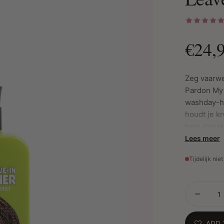
€24,
Zeg vaarwe
Pardon My 
washday-he
houdt je kr
hele dag la
hebt, deze
Lees meer
voeding en 
Tijdelijk nie
heeft.
Winnaar v
dat is niet 
ADD 