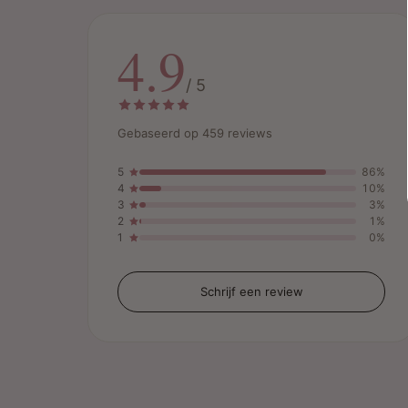
4.9
/ 5
Gebaseerd op 459 reviews
5
86%
4
10%
3
3%
2
1%
1
0%
Schrijf een review