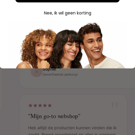
Nee, ik wil geen korting
"Snelle levering en top service"
Bestelling was de volgende dag binnen en netjes ver
mee. Echt een aanrader!
Sophie
S
Geverifieerde aankoop
"
"Mijn go-to webshop"
Heb altijd de producten kunnen vinden die ik
zocht. Breed assortiment en alles is origineel.