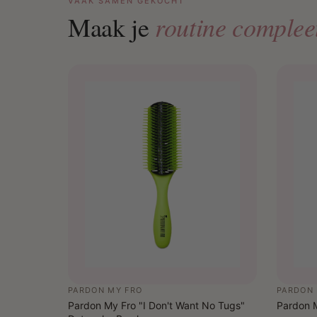
VAAK SAMEN GEKOCHT
routine complee
Maak je
PARDON MY FRO
PARDON 
Pardon My Fro "I Don't Want No Tugs"
Pardon M