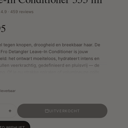
4.9 · 459 reviews
95
l tegen knopen, droogheid en breekbaar haar. De
Fro Detangler Leave-In Conditioner is jouw
ld: het ontwart moeiteloos, hydrateert intens en
ullen veerkrachtig, gedefinieerd en pluisvrij — de
ng. Of je nu strakke spiralen of volumineuze coils
 lichtgewicht formule biedt de perfecte mix van
verzorging voor elke krul die wat extra liefde nodig
t leverbaar
UITVERKOCHT
an de
2023 Women’s Health Healthy Hair Award
, en
voor niets!
TO WISHLIST