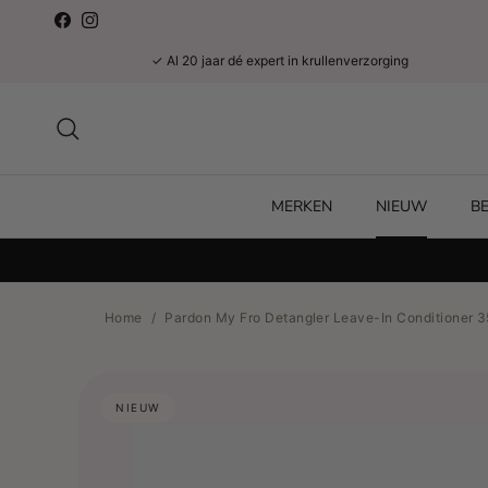
Ga naar inhoud
Facebook
Instagram
✓ Al 20 jaar dé expert in krullenverzorging
Zoeken
MERKEN
NIEUW
B
Home
/
Pardon My Fro Detangler Leave-In Conditioner 3
NIEUW