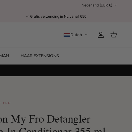
Land/Regio
Nederland (EUR €)
✓ Gratis verzending in NL vanaf €50
Dutch
Account
Winkelwage
MAN
HAAR EXTENSIONS
Y FRO
on My Fro Detangler
e-In Conditioner 355 ml