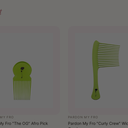
cream 
t
MY FRO
PARDON MY FRO
y Fro "The OG" Afro Pick
Pardon My Fro "Curly Crew" Wi