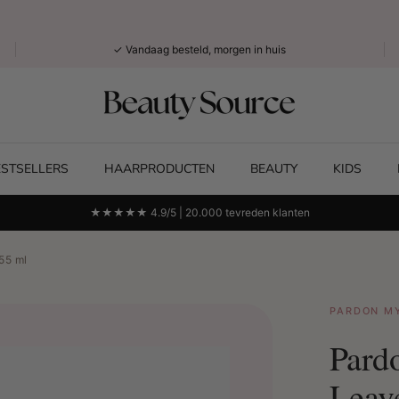
✓ Vandaag besteld, morgen in huis
ESTSELLERS
HAARPRODUCTEN
BEAUTY
KIDS
★★★★★ 4.9/5 | 20.000 tevreden klanten
55 ml
PARDON M
Pard
Leav