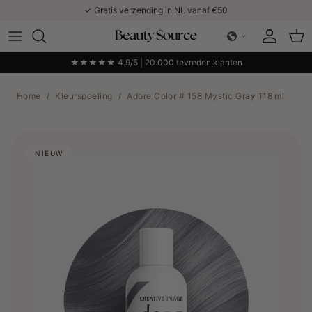
Ga naar inhoud
✓ Gratis verzending in NL vanaf €50
Account
Win
★★★★★ 4.9/5 | 20.000 tevreden klanten
Home
/
Kleurspoeling
/
Adore Color # 158 Mystic Gray 118 ml
NIEUW