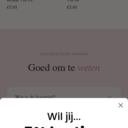
€5,95
€5,95
VEELGESTELDE VRAGEN
weten
Goed om te
Wat is de levertijd?
Wil jij...
Wat zijn de verzendkosten?