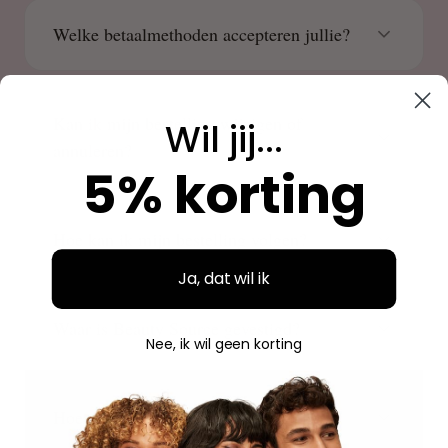
Welke betaalmethoden accepteren jullie?
Kan ik mijn bestelling wijzigen of
Wil jij...
annuleren?
5% korting
Hoe kan ik mijn bestelling volgen?
Ja, dat wil ik
Waar is Beauty Source gevestigd?
Nee, ik wil geen korting
Hoe plaats ik een bestelling?