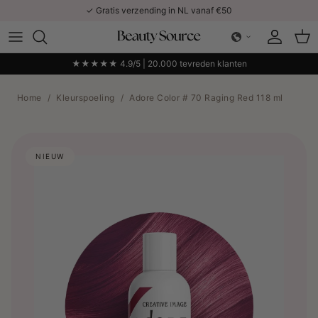
Ga naar inhoud
✓ Gratis verzending in NL vanaf €50
Account
Win
★★★★★ 4.9/5 | 20.000 tevreden klanten
Home
/
Kleurspoeling
/
Adore Color # 70 Raging Red 118 ml
NIEUW