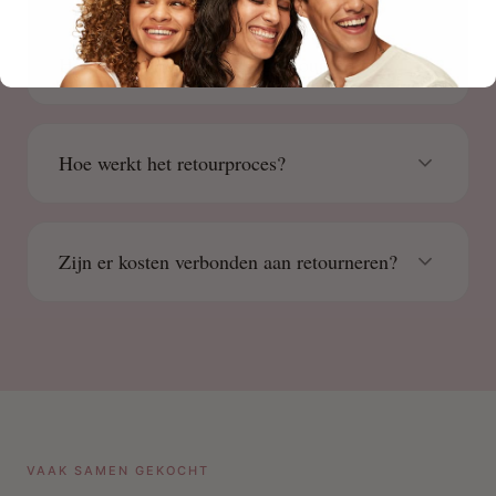
Hoe kan ik mijn bestelling retourneren?
Hoe werkt het retourproces?
Zijn er kosten verbonden aan retourneren?
VAAK SAMEN GEKOCHT