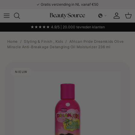
Ga naar inhoud
✓ Gratis verzending in NL vanaf €50
Account
Win
★★★★★ 4.9/5 | 20.000 tevreden klanten
Home
/
Styling & Finish , Kids
/
African Pride Dreamkids Olive
Miracle Anti-Breakage Detangling Oil Moisturizer 236 ml
NIEUW