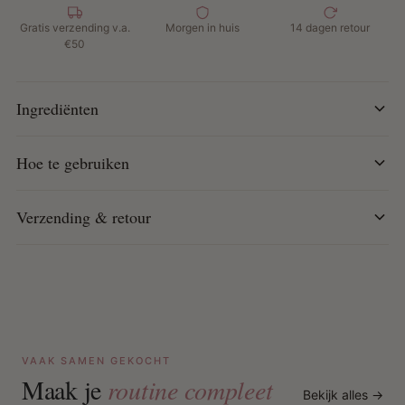
kleine hoeveelheid in het haar, van de wortels tot de
Gratis verzending v.a.
Morgen in huis
14 dagen retour
punten. Niet uitspoelen. Style zoals gewenst.
€50
Ingrediënten
Hoe te gebruiken
Verzending & retour
VAAK SAMEN GEKOCHT
Maak je
routine compleet
Bekijk alles →