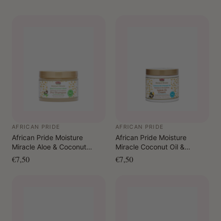
AFRICAN PRIDE
AFRICAN PRIDE
African Pride Moisture
African Pride Moisture
Miracle Aloe & Coconut
Miracle Coconut Oil &
Water Detangle & Condition
Baobab Oil Hydrate &
€7,50
€7,50
Pre-Shampoo 340 gr.
Strengthen Leave-In Cream
425 gr.