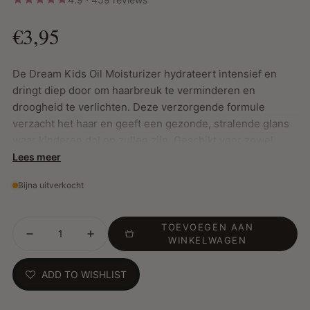
€3,95
De Dream Kids Oil Moisturizer hydrateert intensief en
dringt diep door om haarbreuk te verminderen en
droogheid te verlichten. Deze verzorgende formule
verzacht het haar en geeft een gezonde, stralende glans
waar kinderen dol op zullen zijn. Geschikt voor zowel
jongens als meisjes en ideaal voor dagelijks gebruik.
Lees meer
Bijna uitverkocht
Belangrijkste Kenmerken:
TOEVOEGEN AAN
Hydrateert en vermindert haarbreuk
WINKELWAGEN
Verzacht het haar en geeft een prachtige glans
Unisex formule, geschikt voor alle kinderen
ADD TO WISHLIST
Ideaal voor dagelijks gebruik
Hoe te gebruiken:
Schud goed voor gebruik. Werk een