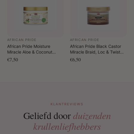
AFRICAN PRIDE
AFRICAN PRIDE
African Pride Moisture
African Pride Black Castor
Miracle Aloe & Coconut
Miracle Braid, Loc & Twist
Water Hydrate & Restore
Gel 8oz.
€7,50
€6,50
Deep Conditioner 340 gr.
KLANTREVIEWS
Geliefd door
duizenden
krullenliefhebbers