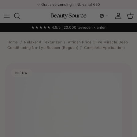
Ga naar inhoud
✓ Gratis verzending in NL vanaf €50
Account
Win
★★★★★ 4.9/5 | 20.000 tevreden klanten
Home
/
Relaxer & Texturizer
/
African Pride Olive Miracle Deep
Conditioning No-Lye Relaxer (Regular) (1 Complete Application)
NIEUW