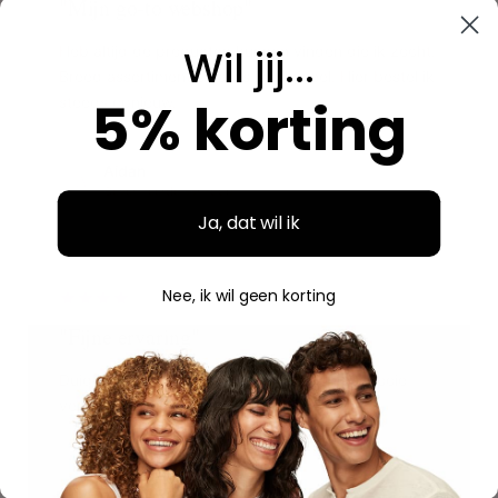
"Mijn go-to webshop"
Wil jij...
Heb altijd de producten kunnen vinden die ik zocht.
Breed assortiment en alles is origineel. Hier bestel ik
5% korting
steeds opnieuw.
Aidan
A
Geverifieerde aankoop
Ja, dat wil ik
"
Nee, ik wil geen korting
"Fijne ervaring"
Duidelijke website, makkelijk bestellen en mooie
verpakking. Volgende keer weer.
Savannah
S
Geverifieerde aankoop