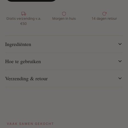
Anti-breukformule voor sterk en gezond haar
Inclusief diep conditionerende nabehandeling met
aloë, castorolie en biotine
Gratis verzending v.a.
Morgen in huis
14 dagen retour
€50
Hoe te gebruiken:
Lees de stap-voor-stap instructies in
de kit volledig door vóór gebruik.
Ingrediënten
Hoe te gebruiken
Verzending & retour
VAAK SAMEN GEKOCHT