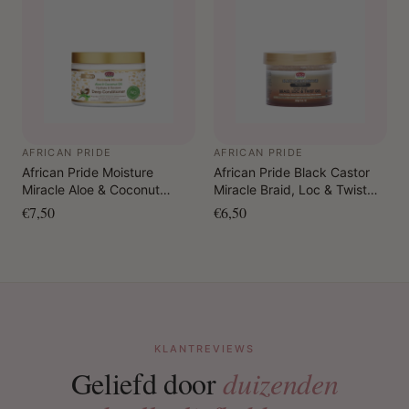
AFRICAN PRIDE
AFRICAN PRIDE
African Pride Moisture
African Pride Black Castor
Miracle Aloe & Coconut
Miracle Braid, Loc & Twist
Water Hydrate & Restore
Gel 8oz.
€7,50
€6,50
Deep Conditioner 340 gr.
KLANTREVIEWS
Geliefd door
duizenden