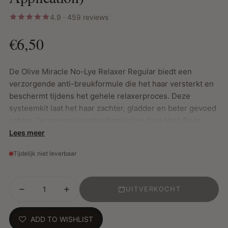
4.9 · 459 reviews
€6,50
De Olive Miracle No-Lye Relaxer Regular biedt een
verzorgende anti-breukformule die het haar versterkt en
beschermt tijdens het gehele relaxerproces. Deze
systeemkit laat het haar zachter, gladder en beter gevoed
achter. De meegeleverde vitaminrijke Aloe Vera Deep
Treatment Conditioner, verrijkt met aloë, castorolie en
Lees meer
biotine, hydrateert en beschermt het haar intens na de
Tijdelijk niet leverbaar
relaxerbehandeling.
UITVERKOCHT
Belangrijkste Kenmerken:
Versterkt en beschermt het haar tijdens het relaxen
ADD TO WISHLIST
Laat het haar zacht, glad en gevoed achter