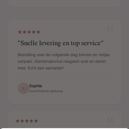
"
"Snelle levering en top service"
Bestelling was de volgende dag binnen en netjes
verpakt. Klantenservice reageert snel en denkt
mee. Echt een aanrader!
Sophie
S
Geverifieerde aankoop
"