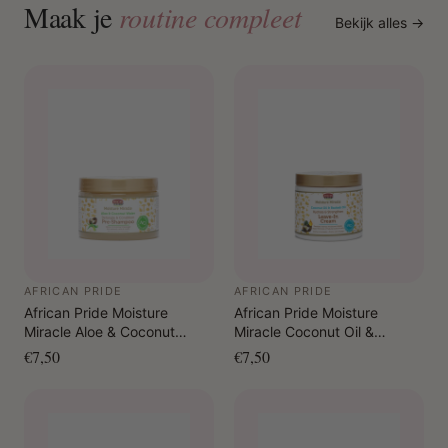
Maak je
routine compleet
Bekijk alles →
AFRICAN PRIDE
AFRICAN PRIDE
African Pride Moisture
African Pride Moisture
Miracle Aloe & Coconut
Miracle Coconut Oil &
Water Detangle & Condition
Baobab Oil Hydrate &
€7,50
€7,50
Pre-Shampoo 340 gr.
Strengthen Leave-In Cream
425 gr.