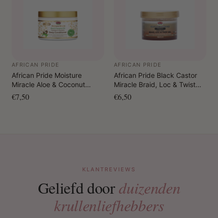
AFRICAN PRIDE
AFRICAN PRIDE
African Pride Moisture
African Pride Black Castor
Miracle Aloe & Coconut
Miracle Braid, Loc & Twist
Water Hydrate & Restore
Gel 8oz.
€7,50
€6,50
Deep Conditioner 340 gr.
KLANTREVIEWS
Geliefd door
duizenden
krullenliefhebbers