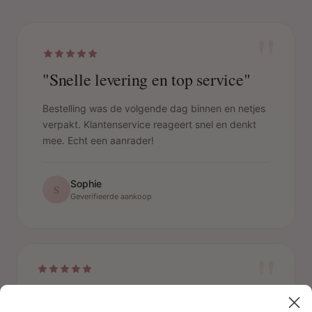
"
"Snelle levering en top service"
Bestelling was de volgende dag binnen en netjes
verpakt. Klantenservice reageert snel en denkt
mee. Echt een aanrader!
Sophie
S
Geverifieerde aankoop
"
"Mijn go-to webshop"