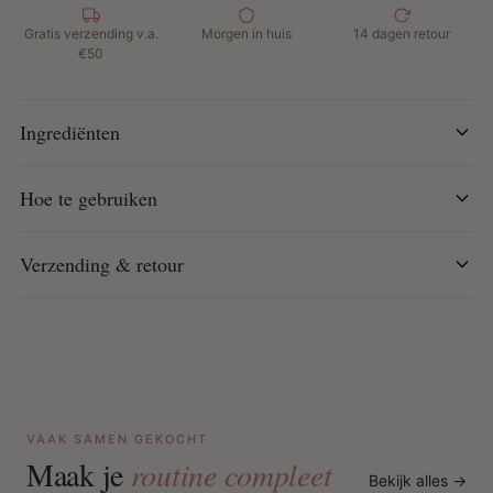
Hoe te gebruiken:
Dagelijks op haar en hoofdhuid
Gratis verzending v.a.
Morgen in huis
14 dagen retour
sprayen naar behoefte
€50
Ingrediënten
Hoe te gebruiken
Verzending & retour
VAAK SAMEN GEKOCHT
Maak je
routine compleet
Bekijk alles →