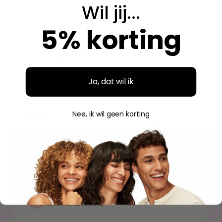
Wil jij...
Heb altijd de producten kunnen vinden die ik zocht.
Breed assortiment en alles is origineel. Hier bestel ik
5% korting
steeds opnieuw.
Aidan
A
Geverifieerde aankoop
Ja, dat wil ik
"
Nee, ik wil geen korting
"Fijne ervaring"
Duidelijke website, makkelijk bestellen en mooie
verpakking. Volgende keer weer.
Savannah
S
Geverifieerde aankoop