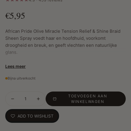
€5,95
African Pride Olive Miracle Tension Relief & Shine Braid
Sheen Spray voedt haar en hoofdhuid, voorkomt
droogheid en breuk, en geeft vlechten een natuurlijke
glans.
Lees meer
Belangrijkste Kenmerken:
Bijna uitverkocht
Verrijkt met olijfolie voor langdurige hydratatie en glans
Tea tree olie verzacht de hoofdhuid en helpt bij irritatie
TOEVOEGEN AAN
Verlicht spanning en gevoeligheid bij strakke vlechten
WINKELWAGEN
Ideaal voor vlechten, twists en locks
Vrij van sulfaten, parabenen, minerale olie en gluten
ADD TO WISHLIST
Dagelijks gebruik zorgt voor sterker, gezonder en
glanzender haar