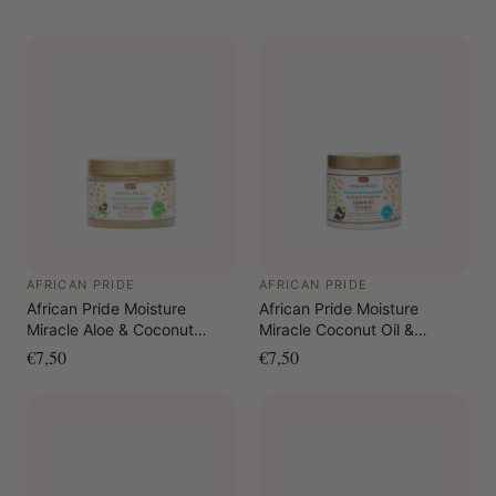
AFRICAN PRIDE
AFRICAN PRIDE
African Pride Moisture
African Pride Moisture
Miracle Aloe & Coconut
Miracle Coconut Oil &
Water Detangle & Condition
Baobab Oil Hydrate &
€7,50
€7,50
Pre-Shampoo 340 gr.
Strengthen Leave-In Cream
425 gr.