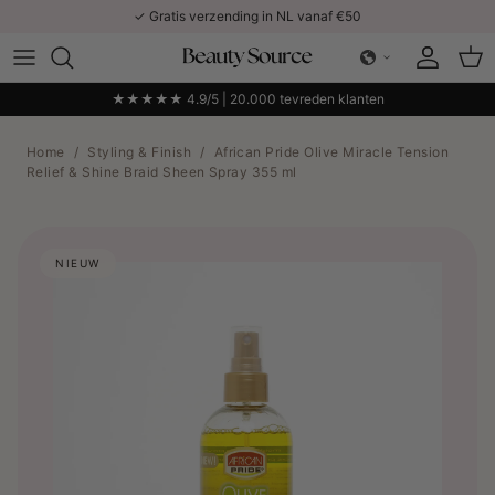
Ga naar inhoud
✓ Gratis verzending in NL vanaf €50
Account
Win
★★★★★ 4.9/5 | 20.000 tevreden klanten
Home
/
Styling & Finish
/
African Pride Olive Miracle Tension
Relief & Shine Braid Sheen Spray 355 ml
NIEUW