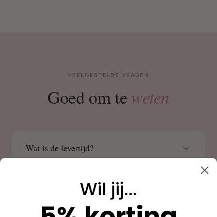
VEELGESTELDE VRAGEN
weten
Goed om te
Wat is de levertijd?
Wil jij...
Wat zijn de verzendkosten?
5% korting