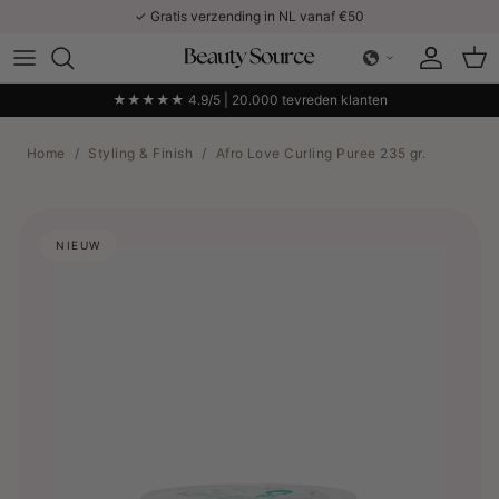
Ga naar inhoud
✓ Gratis verzending in NL vanaf €50
Account
Win
★★★★★ 4.9/5 | 20.000 tevreden klanten
Home
/
Styling & Finish
/
Afro Love Curling Puree 235 gr.
NIEUW