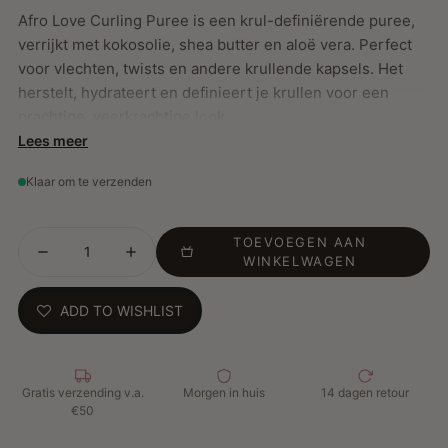
Afro Love Curling Puree is een krul-definiërende puree,
verrijkt met kokosolie, shea butter en aloë vera. Perfect
voor vlechten, twists en andere krullende kapsels. Het
herstelt, hydrateert en definieert je krullen voor een
prachtige, veerkrachtige look.
Lees meer
Klaar om te verzenden
Belangrijkste Kenmerken:
Hydrateert en herstelt krullen intensief
TOEVOEGEN AAN
Definieert en verzacht voor natuurlijke styling
WINKELWAGEN
Ideaal voor vlechten, twists en meer
Vrij van zout, parabenen, siliconen en minerale oliën
ADD TO WISHLIST
Hoe te gebruiken:
Gelijkmatig aanbrengen op vochtig
haar. Niet uitspoelen en stijl zoals gewoonlijk.
Gratis verzending v.a.
Morgen in huis
14 dagen retour
€50