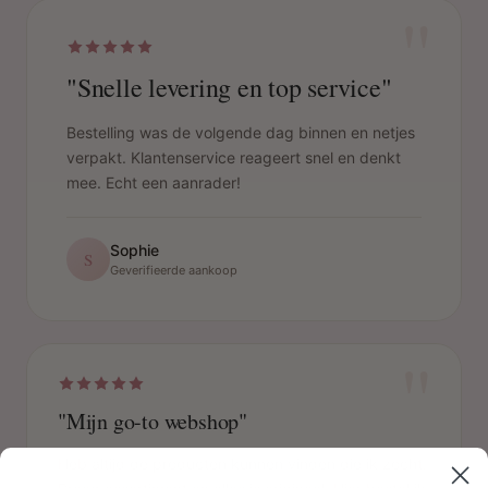
"
"Snelle levering en top service"
Bestelling was de volgende dag binnen en netjes
verpakt. Klantenservice reageert snel en denkt
mee. Echt een aanrader!
Sophie
S
Geverifieerde aankoop
"
"Mijn go-to webshop"
Heb altijd de producten kunnen vinden die ik zocht.