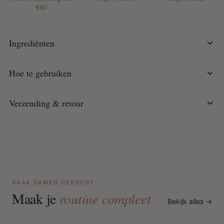
€50
Hoe te gebruiken:
Na het douchen en het haar droogdeppen, spray Curlific!
Moisture Rich Leave-In direct op het haar. Werk het
Ingrediënten
gelijkmatig door en style zoals gewenst. Tussen
wasbeurten door, spray een kleine hoeveelheid in je
Hoe te gebruiken
handpalm en verdeel door het haar voor extra vocht en
bescherming tegen hitte.
Verzending & retour
VAAK SAMEN GEKOCHT
Maak je
routine compleet
Bekijk alles →