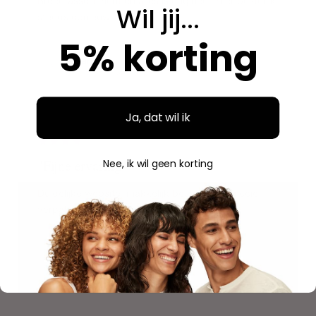
Breed assortiment en alles is origineel. Hier bestel ik
Wil jij...
steeds opnieuw.
5% korting
Aidan
A
Geverifieerde aankoop
Ja, dat wil ik
"
"Fijne ervaring"
Nee, ik wil geen korting
Duidelijke website, makkelijk bestellen en mooie
verpakking. Volgende keer weer.
Savannah
S
Geverifieerde aankoop