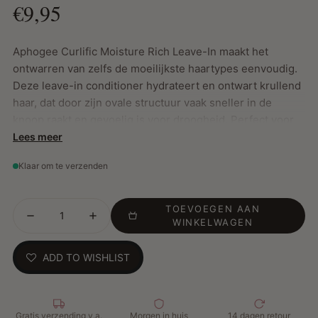
€9,95
Aphogee Curlific Moisture Rich Leave-In maakt het
ontwarren van zelfs de moeilijkste haartypes eenvoudig.
Deze leave-in conditioner hydrateert en ontwart krullend
haar, dat door zijn ovale structuur vaak sneller in de
knoop raakt en gevoelig is voor droogheid. Perfect voor
dagelijks gebruik om vocht vast te houden en het haar te
Lees meer
beschermen tegen hitte.
Klaar om te verzenden
TOEVOEGEN AAN
Belangrijkste Kenmerken:
WINKELWAGEN
Ontwart gemakkelijk zelfs de meest weerbarstige
ADD TO WISHLIST
krullen
Hydrateert intens en beschermt tegen droogheid
Ideaal voor gebruik vóór het stylen met hitte
Geschikt voor zowel vochtig als droog haar
Gratis verzending v.a.
Morgen in huis
14 dagen retour