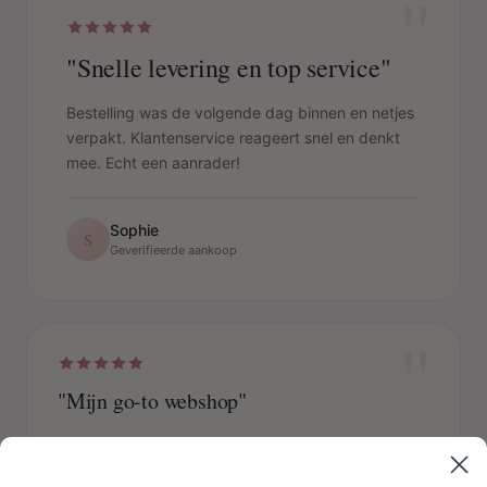
"
"Snelle levering en top service"
Bestelling was de volgende dag binnen en netjes
verpakt. Klantenservice reageert snel en denkt
mee. Echt een aanrader!
Sophie
S
Geverifieerde aankoop
"
"Mijn go-to webshop"
Heb altijd de producten kunnen vinden die ik zocht.
Breed assortiment en alles is origineel. Hier bestel ik