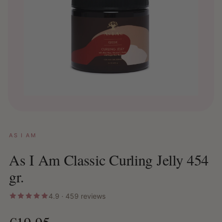
AS I AM
As I Am Classic Curling Jelly 454
gr.
4.9 · 459 reviews
€19,95