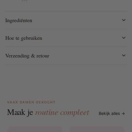
Vrij van parabenen, siliconen, sulfaten, ftalaten en
gluten
Ingrediënten
Vegan en cruelty free
Hoe te gebruiken:
Hoe te gebruiken
Begin met schoon, ontward haar.
Breng de As I Am Classic Leave-In Conditioner
Verzending & retour
gelijkmatig door je haar aan.
Terwijl het haar nog nat is, verdeel de As I Am Classic
Curling Jelly van wortel tot punt in kleine secties.
Gebruik je vingers om je krullen te scrunchen voor
extra definitie.
Laat je haar aan de lucht drogen of gebruik een
diffuser op een lage stand.
VAAK SAMEN GEKOCHT
Zodra je haar volledig droog is, fluff, scheid of style je
Maak je
routine compleet
je krullen zoals gewenst.
Bekijk alles →