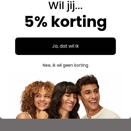
Wil jij...
steeds opnieuw.
5% korting
Aidan
A
Geverifieerde aankoop
"
Ja, dat wil ik
"Fijne ervaring"
Nee, ik wil geen korting
Duidelijke website, makkelijk bestellen en mooie
verpakking. Volgende keer weer.
Savannah
S
Geverifieerde aankoop