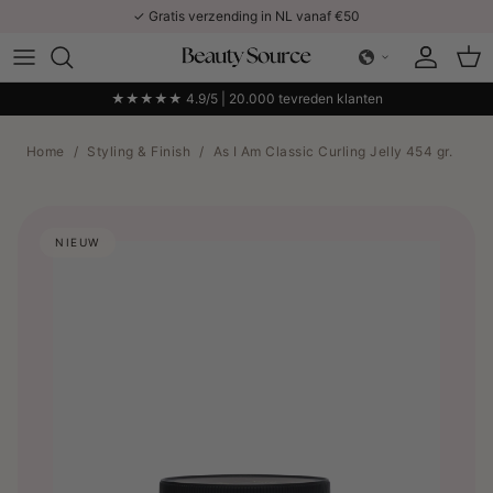
Ga naar inhoud
✓ Gratis verzending in NL vanaf €50
Account
Win
★★★★★ 4.9/5 | 20.000 tevreden klanten
Home
/
Styling & Finish
/
As I Am Classic Curling Jelly 454 gr.
NIEUW