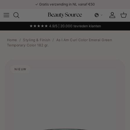
Ga naar inhoud
✓ Gratis verzending in NL vanaf €50
Account
Win
★★★★★ 4.9/5 | 20.000 tevreden klanten
Home
/
Styling & Finish
/
As I Am Curl Color Emeral Green
Temporary Color 182 gr.
NIEUW