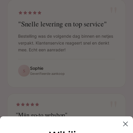
"
"Snelle levering en top service"
Bestelling was de volgende dag binnen en netjes
verpakt. Klantenservice reageert snel en denkt
mee. Echt een aanrader!
Sophie
S
Geverifieerde aankoop
"
"Mijn go-to webshop"
Heb altijd de producten kunnen vinden die ik zocht.