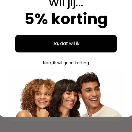
Wil jij...
Breed assortiment en alles is origineel. Hier bestel ik
steeds opnieuw.
5% korting
Aidan
A
Geverifieerde aankoop
Ja, dat wil ik
"
Nee, ik wil geen korting
"Fijne ervaring"
Duidelijke website, makkelijk bestellen en mooie
verpakking. Volgende keer weer.
Savannah
S
Geverifieerde aankoop