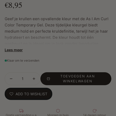
€8,95
Geef je krullen een opvallende kleur met de As I Am Curl
Color Temporary Gel. Deze tijdelijke kleurgel biedt
medium hold en perfecte kruldefinitie, terwijl het je haar
hydrateert en beschermt. De kleur houdt tot één
wasbeurt en is ideaal om je look zonder langdurige
verplichting te veranderen. Verrijkt met ceramiden en
Lees meer
Jamaicaanse black castorolie, voedt deze gel het haar en
Klaar om te verzenden
helpt het vocht vast te houden, terwijl het zorgt voor een
levendige, glanzende finish.
TOEVOEGEN AAN
WINKELWAGEN
Belangrijkste Kenmerken:
ADD TO WISHLIST
Ceramiden: Helpen vocht vast te houden, versterken
het haar en bevorderen elasticiteit
Jamaicaanse black castorolie: Hydrateert, verdikt en
beschermt het haar, voegt glans toe
Gratis verzending v.a.
Morgen in huis
14 dagen retour