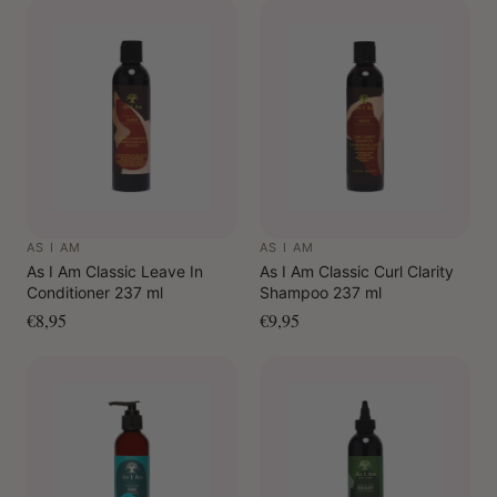
handmatige diffuser om kleurtransfer te voorkomen.
Let op:
Bij lichtblond haar wordt aangeraden om een
patchtest te doen en de instructies zorgvuldig op te
volgen om te voorkomen dat de kleur achterblijft.
AS I AM
AS I AM
As I Am Classic Leave In
As I Am Classic Curl Clarity
Conditioner 237 ml
Shampoo 237 ml
€8,95
€9,95