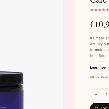
€10,
Kalmeer en
Am Dry & I
formule on
bestrijden,
beheersbaar
pepermuntol
Lees meer
voor een g
Bijna uitver
Belangrijk
Olijfoli
geeft e
ADD 