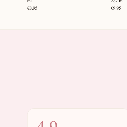
ml
237 ml
€8,95
€9,95
4.9