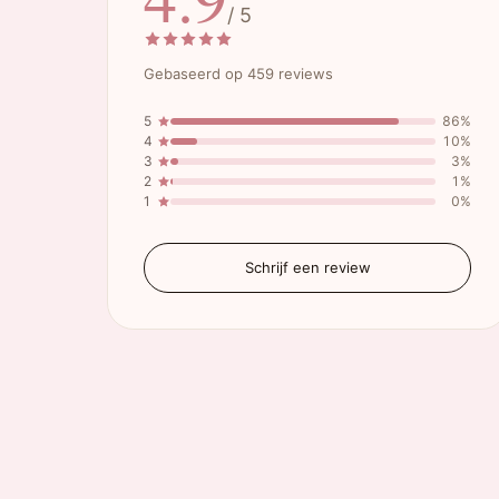
/ 5
Gebaseerd op 459 reviews
5
86%
4
10%
3
3%
2
1%
1
0%
Schrijf een review