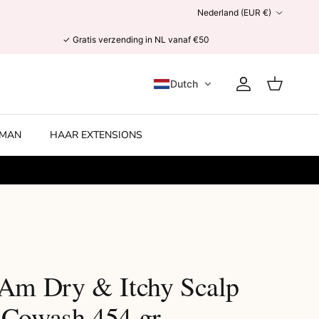
Land/Regio
Nederland (EUR €)
✓ Gratis verzending in NL vanaf €50
Dutch
Account
Winkelwage
MAN
HAAR EXTENSIONS
 Am Dry & Itchy Scalp
 Cowash 454 gr.