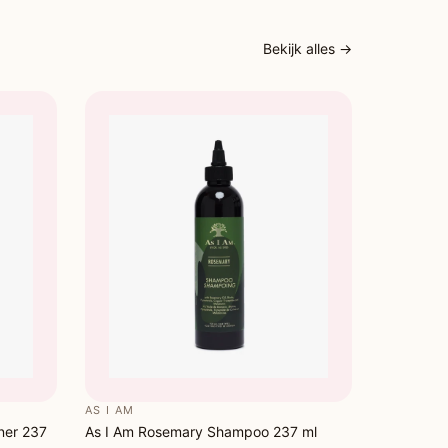
Bekijk alles →
AS I AM
ner 237
As I Am Rosemary Shampoo 237 ml