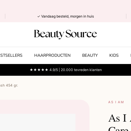
✓ Vandaag besteld, morgen in huis
ESTSELLERS
HAARPRODUCTEN
BEAUTY
KIDS
★★★★★ 4.9/5 | 20.000 tevreden klanten
sh 454 gr.
AS I AM
As I
Care