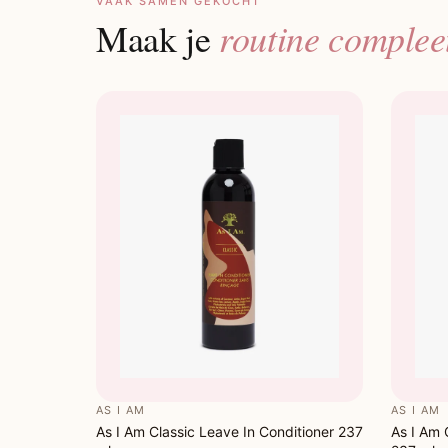
VAAK SAMEN GEKOCHT
routine complee
Maak je
AS I AM
AS I AM
As I Am Classic Leave In Conditioner 237
As I Am 