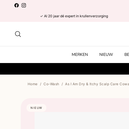
Ga naar inhoud
Facebook
Instagram
✓ Al 20 jaar dé expert in krullenverzorging
Zoeken
MERKEN
NIEUW
B
Home
/
Co-Wash
/
As I Am Dry & Itchy Scalp Care Cowa
NIEUW