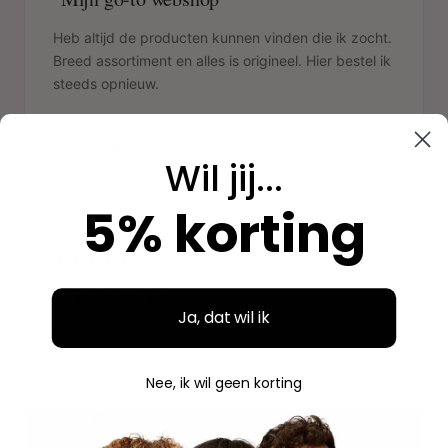
Heb altijd de producten kunnen vinden die ik zocht.
Breed assortiment en alles is origineel. Hier bestel ik
steeds opnieuw.
Aidan
A
Wil jij...
Geverifieerde aankoop
5% korting
"
"Fijne ervaring"
Ja, dat wil ik
Duidelijke website, makkelijk bestellen en mooie
verpakking. Volgende keer weer.
Nee, ik wil geen korting
Savannah
S
Geverifieerde aankoop