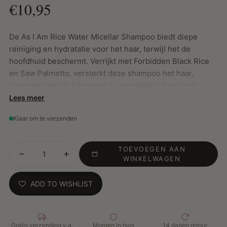
€10,95
De As I Am Rice Water Micellar Shampoo biedt diepe
reiniging en hydratatie voor het haar, terwijl het de
hoofdhuid beschermt. Verrijkt met Forbidden Black Rice
en Saw Palmetto, versterkt deze shampoo het haar,
bevordert het de haargroei en vermindert haaruitval.
Ideaal voor dagelijks gebruik, met name voor afro-textuur
Lees meer
haar.
Klaar om te verzenden
Belangrijkste Kenmerken:
TOEVOEGEN AAN
WINKELWAGEN
Sub-micron technologie: Versterkt de beschermende
barrière van de hoofdhuid
ADD TO WISHLIST
Forbidden Black Rice: Bevordert haargroei en
beschermt tegen haaruitval
Saw Palmetto: Versterkt het haar en vermindert
haaruitval
Gratis verzending v.a.
Morgen in huis
14 dagen retour