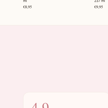
ml
237 ml
€8,95
€9,95
4.9