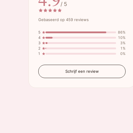
/ 5
Gebaseerd op 459 reviews
5
86%
4
10%
3
3%
2
1%
1
0%
Schrijf een review