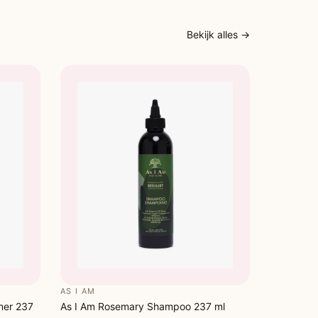
Bekijk alles →
AS I AM
ner 237
As I Am Rosemary Shampoo 237 ml