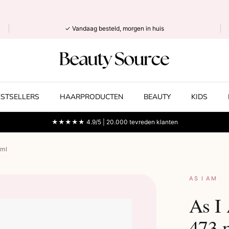
✓ Vandaag besteld, morgen in huis
ESTSELLERS
HAARPRODUCTEN
BEAUTY
KIDS
★★★★★ 4.9/5 | 20.000 tevreden klanten
 ml
AS I AM
As I
473 