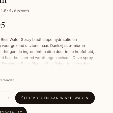
4.9 · 459 reviews
95
 Rice Water Spray biedt diepe hydratatie en
g voor gezond uitziend haar. Dankzij sub-micron
e dringen de ingrediënten diep door in de hoofdhuid,
et haar beschermd wordt tegen schade. Deze spray,
et Forbidden Black Rice en Saw Palmetto, bevordert
i en vermindert haaruitval, vooral bij afro-textuur
 verzenden
ste Kenmerken:
TOEVOEGEN AAN WINKELWAGEN
ron technologie: Versterkt de beschermende
 van de hoofdhuid
TO WISHLIST