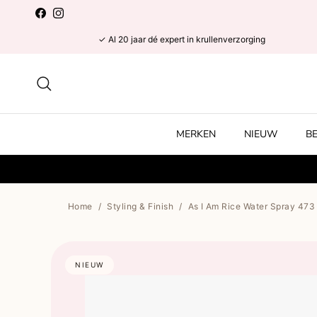
Ga naar inhoud
Facebook
Instagram
✓ Al 20 jaar dé expert in krullenverzorging
Zoeken
MERKEN
NIEUW
B
Home
/
Styling & Finish
/
As I Am Rice Water Spray 473
NIEUW