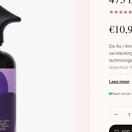
€10,
De As I Am
versterkin
technologi
waardoor h
verrijkt m
de haargroe
Lees meer
haar.
Klaar om te
Belangrijk
Sub-mic
barrière
ADD 