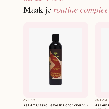
VAAK SAMEN GEKOCHT
routine complee
Maak je
AS I AM
AS I AM
As I Am Classic Leave In Conditioner 237
As I Am 