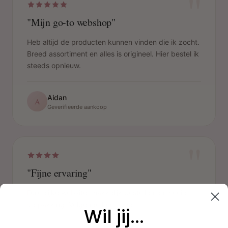
"
"Mijn go-to webshop"
Heb altijd de producten kunnen vinden die ik zocht.
Breed assortiment en alles is origineel. Hier bestel ik
steeds opnieuw.
Aidan
A
Geverifieerde aankoop
"
"Fijne ervaring"
Duidelijke website, makkelijk bestellen en mooie
verpakking. Volgende keer weer.
Wil jij...