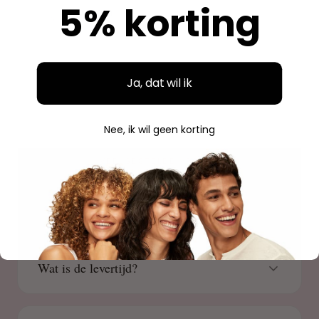
5% korting
Savannah
S
Geverifieerde aankoop
Ja, dat wil ik
Nee, ik wil geen korting
VEELGESTELDE VRAGEN
weten
Goed om te
Wat is de levertijd?