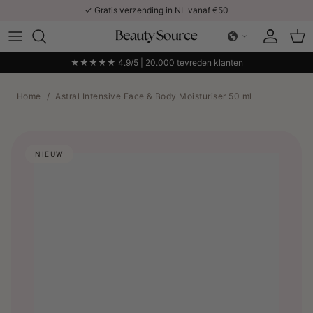
Ga naar inhoud
✓ Gratis verzending in NL vanaf €50
Account
Win
★★★★★ 4.9/5 | 20.000 tevreden klanten
Home
/
Astral Intensive Face & Body Moisturiser 50 ml
NIEUW