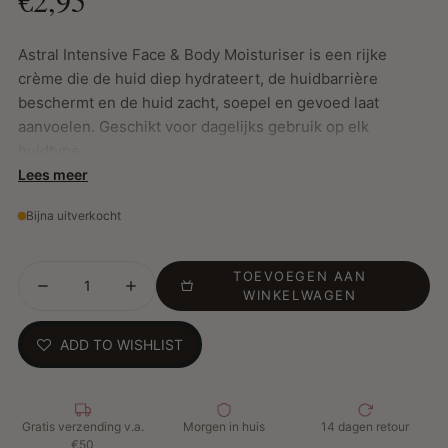
Astral Intensive Face & Body Moisturiser is een rijke
crème die de huid diep hydrateert, de huidbarrière
beschermt en de huid zacht, soepel en gevoed laat
aanvoelen. Geschikt voor dagelijks gebruik op elk
huidtype.
Lees meer
Belangrijkste kenmerken:
Bijna uitverkocht
Intensieve hydratatie voor gezicht en lichaam
Verrijkt met lanoline om vocht vast te houden
TOEVOEGEN AAN
Glycerine verzacht en hydrateert de huid
WINKELWAGEN
Veelzijdig: ook geschikt als make-up remover of
tanning-prep
ADD TO WISHLIST
Dermatologisch getest en geschikt voor alle huidtypes
Hoe te gebruiken:
Gratis verzending v.a.
Morgen in huis
14 dagen retour
€50