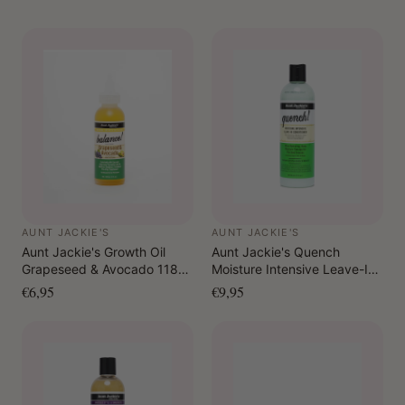
en handdoekdroog.
Als co-wash: Maak het haar grondig nat, masseer de
hoofdhuid om onzuiverheden los te maken, en bedek
het haar volledig met In Control. Spoel uit, en breng
opnieuw aan volgens de instructies voor dagelijkse of
herstellende behandelingen.
AUNT JACKIE'S
AUNT JACKIE'S
Aunt Jackie's Growth Oil
Aunt Jackie's Quench
Grapeseed & Avocado 118
Moisture Intensive Leave-In
ml
Conditioner 355 ml
€6,95
€9,95