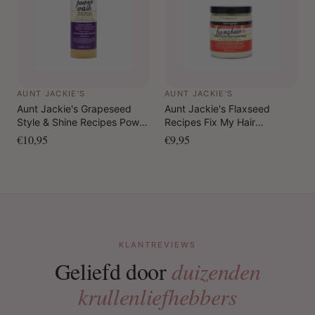
AUNT JACKIE'S
AUNT JACKIE'S
Aunt Jackie's Grapeseed
Aunt Jackie's Flaxseed
Style & Shine Recipes Power
Recipes Fix My Hair
Wash Intense Moisture
Intensive Repair
€10,95
€9,95
Clarifying Shampoo 355 ml
Conditioning Masque 426 gr.
KLANTREVIEWS
Geliefd door
duizenden
krullenliefhebbers