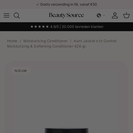
Ga naar inhoud
✓ Gratis verzending in NL vanaf €50
Account
Win
★★★★★ 4.9/5 | 20.000 tevreden klanten
Home
/
Moisturizing Conditioner
/
Aunt Jackie's In Control
Moisturizing & Softening Conditioner 426 gr.
NIEUW