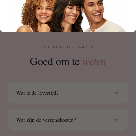
VEELGESTELDE VRAGEN
weten
Goed om te
Wat is de levertijd?
Wat zijn de verzendkosten?