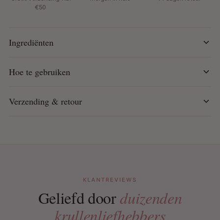
€50
Eenvoudige applicatie: Makkelijk aan te brengen met
de bijgeleverde applicator
Hersluitbare tubes: Ideaal voor meerdere toepassingen
Ingrediënten
en touch-ups
Hoe te gebruiken:
Hoe te gebruiken
Meng gelijke delen Cream Colourant en Cream
Developer in de mengbak tot een egale textuur
Verzending & retour
ontstaat.
Gebruik de applicator om de kleur aan te brengen,
start bij de meest grijze gebieden (bijvoorbeeld
onder de kin).
Breng vervolgens aan op de rest van het haar of de
baard, en kam de kleur grondig door voor een
gelijkmatige dekking.
KLANTREVIEWS
Laat 10 minuten intrekken.
Geliefd door
duizenden
Spoel grondig uit met lauwwarm water en was met
shampoo.
krullenliefhebbers