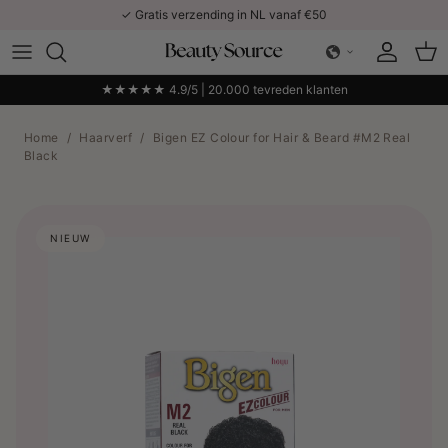
Ga naar inhoud
✓ Gratis verzending in NL vanaf €50
Account
Win
★★★★★ 4.9/5 | 20.000 tevreden klanten
Home
/
Haarverf
/
Bigen EZ Colour for Hair & Beard #M2 Real
Black
NIEUW