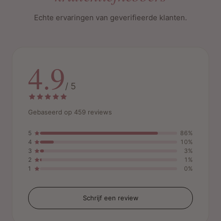
Echte ervaringen van geverifieerde klanten.
Veiligheidsadvies:
Lees en volg altijd de instructies in de
verpakking zorgvuldig bij gebruik van Bigen EZ Colour for
Hair & Beard
4.9
/ 5
Gebaseerd op 459 reviews
5
86%
4
10%
3
3%
2
1%
1
0%
Schrijf een review