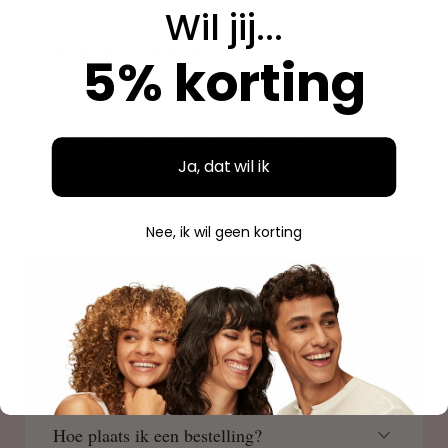
Wil jij...
Welke betaalmethoden accepteren jullie?
5% korting
Kan ik mijn bestelling wijzigen of
Ja, dat wil ik
annuleren?
Nee, ik wil geen korting
Hoe kan ik mijn bestelling volgen?
Waar is Beauty Source gevestigd?
Hoe plaats ik een bestelling?