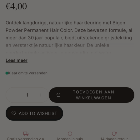
€4,00
Ontdek langdurige, natuurlijke haarkleuring met Bigen
Powder Permanent Hair Color. Deze bewezen formule, al
meer dan 30 jaar populair, biedt uitstekende grijsdekking
en versterkt je natuurlijke haarkleur. De unieke
poederformule activeer je eenvoudig met water,
waardoor rijke, natuurlijke kleur zelfs hardnekkig grijs
Lees meer
haar dekt. Zonder ammoniak is dit een zachte en
Klaar om te verzenden
effectieve keuze voor gezond, glanzend haar.
TOEVOEGEN AAN
Belangrijkste Kenmerken:
WINKELWAGEN
Uitstekende grijsdekking: Dek zelfs het meest
ADD TO WISHLIST
hardnekkige grijze haar moeiteloos
Versterkt natuurlijke haarkleur: Geeft een rijke,
natuurlijke uitstraling en glans
Eenvoudig te gebruiken: Meng met water, geen
Gratis verzending v.a.
Morgen in huis
14 dagen retour