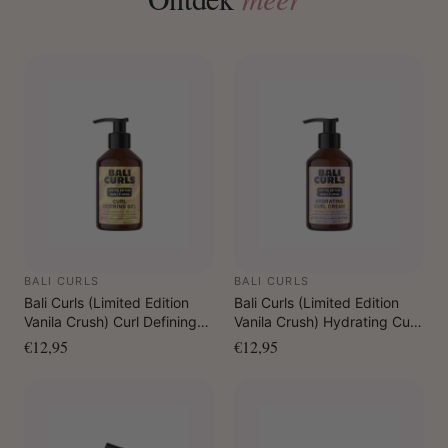
BALI CURLS
BALI CURLS
Bali Curls (Limited Edition
Bali Curls (Limited Edition
Vanila Crush) Curl Defining
Vanila Crush) Hydrating Curl
Gel 150 ml
Cream 150 ml
€12,95
€12,95