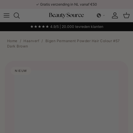
Ga naar inhoud
✓ Gratis verzending in NL vanaf €50
Account
Win
★★★★★ 4.9/5 | 20.000 tevreden klanten
Home
/
Haarverf
/
Bigen Permanent Powder Hair Colour #57
Dark Brown
NIEUW