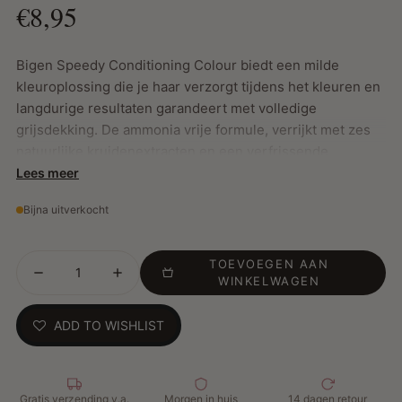
€8,95
Bigen Speedy Conditioning Colour biedt een milde
kleuroplossing die je haar verzorgt tijdens het kleuren en
langdurige resultaten garandeert met volledige
grijsdekking. De ammonia vrije formule, verrijkt met zes
natuurlijke kruidenextracten en een verfrissende
bloemige geur, maakt het kleuren van je haar een
Lees meer
aangename ervaring.
Bijna uitverkocht
TOEVOEGEN AAN
Belangrijkste Kenmerken:
WINKELWAGEN
Volledige grijsdekking: Zorgt voor een natuurlijke en
ADD TO WISHLIST
egale kleur.
Milde formule: Vrij van ammoniak, met een aangename
bloemengeur.
Verzorgend: Rijke formule met zes kruidenextracten
Gratis verzending v.a.
Morgen in huis
14 dagen retour