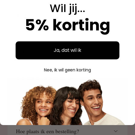
Wil jij...
Welke betaalmethoden accepteren jullie?
5% korting
Kan ik mijn bestelling wijzigen of
Ja, dat wil ik
annuleren?
Nee, ik wil geen korting
Hoe kan ik mijn bestelling volgen?
Waar is Beauty Source gevestigd?
Hoe plaats ik een bestelling?