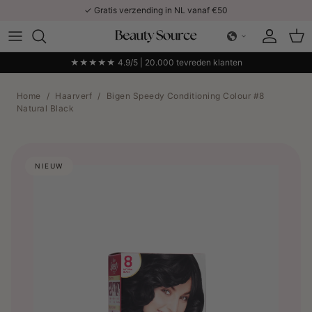
Ga naar inhoud
✓ Gratis verzending in NL vanaf €50
Account
Win
★★★★★ 4.9/5 | 20.000 tevreden klanten
Home
/
Haarverf
/
Bigen Speedy Conditioning Colour #8
Natural Black
NIEUW