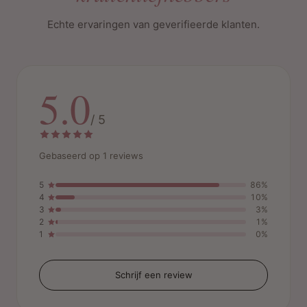
Echte ervaringen van geverifieerde klanten.
Veiligheidsadvies:
Lees en volg altijd de instructies in de verpakking
zorgvuldig bij gebruik van Bigen Speedy Conditioning
5.0
Colour.
/ 5
Gebaseerd op 1 reviews
5
86%
4
10%
3
3%
2
1%
1
0%
Schrijf een review