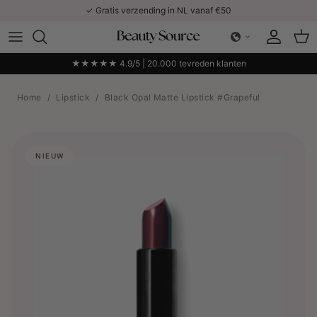
Ga naar inhoud
✓ Gratis verzending in NL vanaf €50
Account
Win
★★★★★ 4.9/5 | 20.000 tevreden klanten
Home
/
Lipstick
/
Black Opal Matte Lipstick #Grapeful
NIEUW