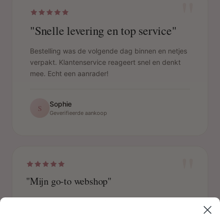
"
"Snelle levering en top service"
Bestelling was de volgende dag binnen en netjes
verpakt. Klantenservice reageert snel en denkt
mee. Echt een aanrader!
Sophie
S
Geverifieerde aankoop
"
"Mijn go-to webshop"
Heb altijd de producten kunnen vinden die ik zocht.
Breed assortiment en alles is origineel. Hier bestel ik