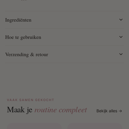
Hoe te gebruiken:
Volg de natuurlijke liplijn en vul het
midden in voor een krachtige finish. Voor nauwkeurige
Ingrediënten
toepassing, combineer met de Black Opal Precision Lip
Definer.
Hoe te gebruiken
Verzending & retour
VAAK SAMEN GEKOCHT
Maak je
routine compleet
Bekijk alles →