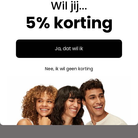
Wil jij...
steeds opnieuw.
5% korting
Aidan
A
Geverifieerde aankoop
"
Ja, dat wil ik
"Fijne ervaring"
Nee, ik wil geen korting
Duidelijke website, makkelijk bestellen en mooie
verpakking. Volgende keer weer.
Savannah
S
Geverifieerde aankoop