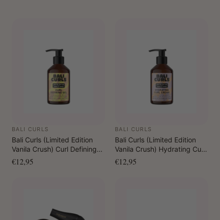
BALI CURLS
BALI CURLS
Bali Curls (Limited Edition
Bali Curls (Limited Edition
Vanila Crush) Curl Defining
Vanila Crush) Hydrating Curl
Gel 150 ml
Cream 150 ml
€12,95
€12,95