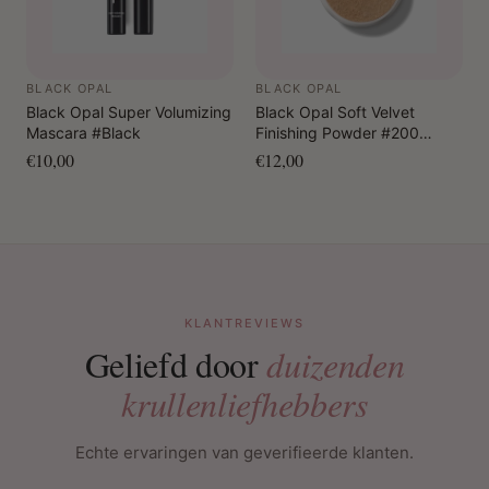
BLACK OPAL
BLACK OPAL
Black Opal Super Volumizing
Black Opal Soft Velvet
Mascara #Black
Finishing Powder #200
Neutral Light
€10,00
€12,00
KLANTREVIEWS
Geliefd door
duizenden
krullenliefhebbers
Echte ervaringen van geverifieerde klanten.