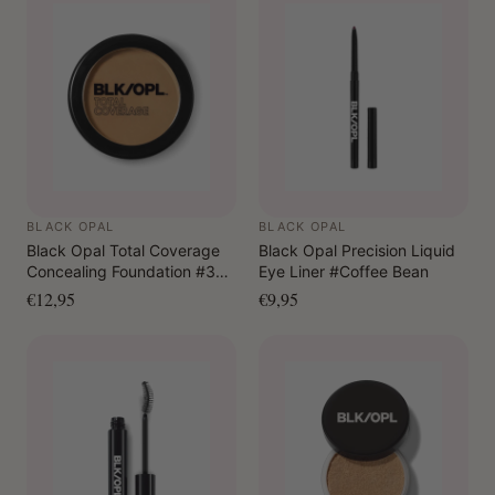
BLACK OPAL
BLACK OPAL
Black Opal Total Coverage
Black Opal Precision Liquid
Concealing Foundation #320
Eye Liner #Coffee Bean
Rich Caramel
€12,95
€9,95