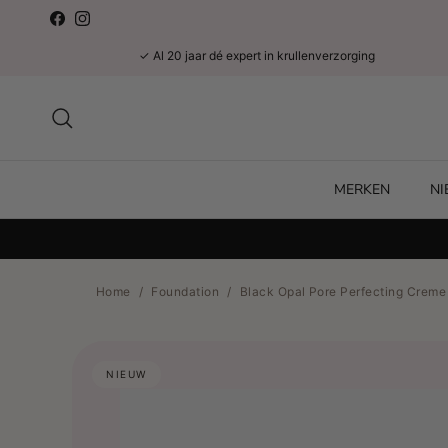
Ga naar inhoud
Facebook
Instagram
✓ Al 20 jaar dé expert in krullenverzorging
Zoeken
MERKEN
N
Home
/
Foundation
/
Black Opal Pore Perfecting Creme
NIEUW