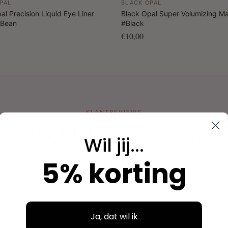
PAL
BLACK OPAL
al Precision Liquid Eye Liner
Black Opal Super Volumizing M
 Bean
#Black
€10,00
KLANTREVIEWS
duizenden
Geliefd door
Wil jij...
krullenliefhebbers
5% korting
Echte ervaringen van geverifieerde klanten.
Ja, dat wil ik