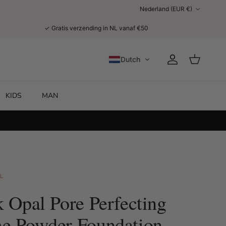
Land/Regio
Nederland (EUR €)
✓ Gratis verzending in NL vanaf €50
Dutch
Account
Winkelwage
KIDS
MAN
L
k Opal Pore Perfecting
e Powder Foundation