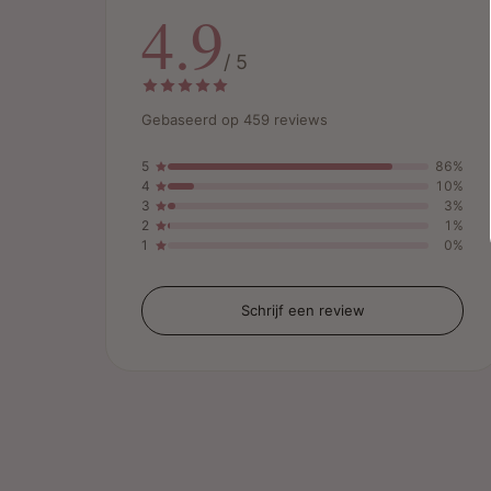
4.9
/ 5
Gebaseerd op 459 reviews
5
86%
4
10%
3
3%
2
1%
1
0%
Schrijf een review