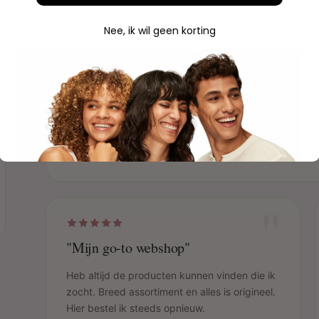
Nee, ik wil geen korting
"Snelle levering en top service"
Bestelling was de volgende dag binnen en netjes ver
mee. Echt een aanrader!
Sophie
S
Geverifieerde aankoop
"
"Mijn go-to webshop"
Heb altijd de producten kunnen vinden die ik
zocht. Breed assortiment en alles is origineel.
Hier bestel ik steeds opnieuw.