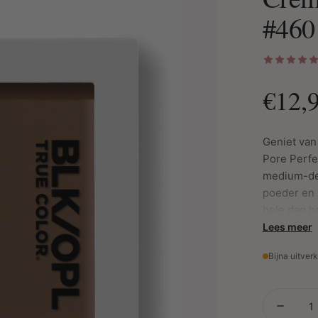
#460
€12,
Geniet van
Pore Perfe
medium-de
poeder en 
hele dag h
Lees meer
Bijna uitver
Belangrijk
Medium 
Shade I