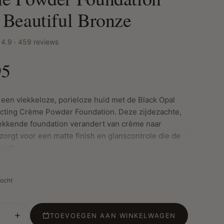
 Beautiful Bronze
4.9 · 459 reviews
95
 een vlekkeloze, porieloze huid met de Black Opal
cting Crème Powder Foundation. Deze zijdezachte,
kkende foundation verandert van crème naar
zorgt voor een matte finish en glanscontrole die de
oudt.
kocht
ste Kenmerken:
dekking met een gladde, fluweelzachte finish
D™-technologie voor een perfecte kleurmatch en
TOEVOEGEN AAN WINKELWAGEN