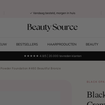
✓ Vandaag besteld, morgen in huis
IEUW
BESTSELLERS
HAARPRODUCTEN
BEAUTY
★★★★★ 4.9/5 | 20.000 tevreden klanten
 Powder Foundation #460 Beautiful Bronze
BLACK OPA
Blac
Crem