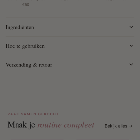
€50
Precieze punt voor strakke en gecontroleerde
applicatie
Ideaal voor donkere huidtinten – zowel naturel als
Ingrediënten
statement looks
Hoe te gebruiken:
Volg de natuurlijke lipvorm met de punt
Hoe te gebruiken
voor gecontroleerde applicatie.
Verzending & retour
VAAK SAMEN GEKOCHT
Maak je
routine compleet
Bekijk alles →