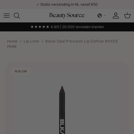
Ga naar inhoud
✓ Gratis verzending in NL vanaf €50
Account
Win
★★★★★ 4.9/5 | 20.000 tevreden klanten
Home
/
Lip Liner
/
Black Opal Precision Lip Definer #HYDE
PARK
NIEUW