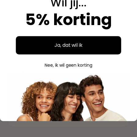
Wil jij...
Breed assortiment en alles is origineel. Hier bestel ik
steeds opnieuw.
5% korting
Aidan
A
Geverifieerde aankoop
Ja, dat wil ik
"
Nee, ik wil geen korting
"Fijne ervaring"
Duidelijke website, makkelijk bestellen en mooie
verpakking. Volgende keer weer.
Savannah
S
Geverifieerde aankoop