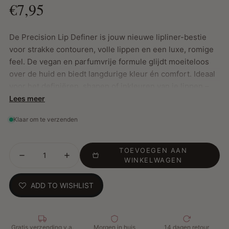
€7,95
De Precision Lip Definer is jouw nieuwe lipliner-bestie
voor strakke contouren, volle lippen en een luxe, romige
feel. De vegan en parfumvrije formule glijdt moeiteloos
over de huid en biedt langdurige kleur én comfort. Ideaal
voor het definiëren, shapen of inkleuren van je lippen –
van een subtiele everyday look tot een bold lipcombo.
Lees meer
Verkrijgbaar in zeven rijke tinten, perfect afgestemd op
Klaar om te verzenden
verschillende huidtinten, van zandbruin Gold Coast tot
dieproze West Side.
TOEVOEGEN AAN
WINKELWAGEN
Belangrijkste Kenmerken:
ADD TO WISHLIST
Intense kleur met een zijdezachte, romige textuur
Vegan, cruelty-free, parabeenvrij en geurloos
Langhoudende formule die niet vervaagt
Gratis verzending v.a.
Hydraterend en comfortabel voor dagelijks gebruik
Morgen in huis
14 dagen retour