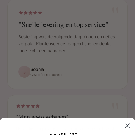
"
"Snelle levering en top service"
Bestelling was de volgende dag binnen en netjes
verpakt. Klantenservice reageert snel en denkt
mee. Echt een aanrader!
Sophie
S
Geverifieerde aankoop
"
"Mijn go-to webshop"
Heb altijd de producten kunnen vinden die ik zocht.