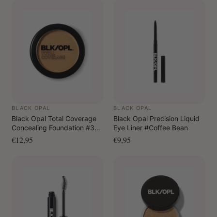
BLACK OPAL
BLACK OPAL
Black Opal Total Coverage
Black Opal Precision Liquid
Concealing Foundation #320
Eye Liner #Coffee Bean
Rich Caramel
€12,95
€9,95