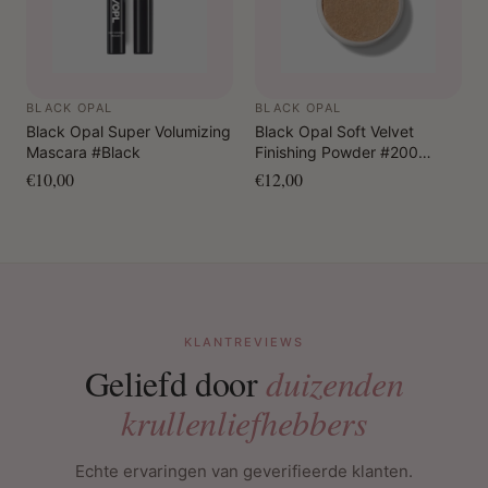
BLACK OPAL
BLACK OPAL
Black Opal Super Volumizing
Black Opal Soft Velvet
Mascara #Black
Finishing Powder #200
Neutral Light
€10,00
€12,00
KLANTREVIEWS
Geliefd door
duizenden
krullenliefhebbers
Echte ervaringen van geverifieerde klanten.