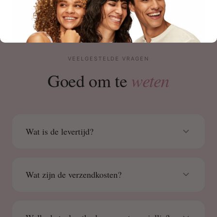
VEELGESTELDE VRAGEN
weten
Goed om te
Wat is de levertijd?
Wat zijn de verzendkosten?