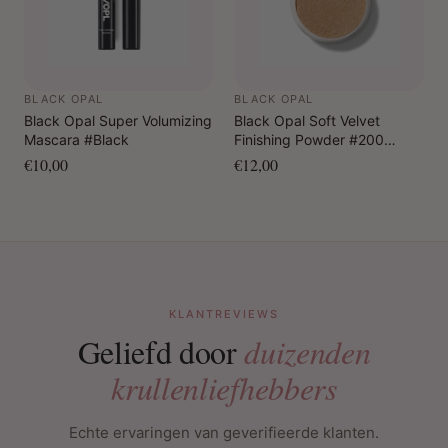
BLACK OPAL
BLACK OPAL
Black Opal Super Volumizing
Black Opal Soft Velvet
Mascara #Black
Finishing Powder #200
Neutral Light
€10,00
€12,00
KLANTREVIEWS
Geliefd door
duizenden
krullenliefhebbers
Echte ervaringen van geverifieerde klanten.