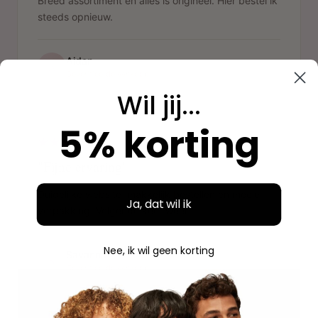
Breed assortiment en alles is origineel. Hier bestel ik
steeds opnieuw.
Aidan
A
Geverifieerde aankoop
Wil jij...
"
5% korting
"Fijne ervaring"
Duidelijke website, makkelijk bestellen en mooie
Ja, dat wil ik
verpakking. Volgende keer weer.
Nee, ik wil geen korting
Savannah
S
Geverifieerde aankoop