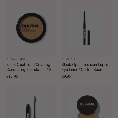
BLACK OPAL
BLACK OPAL
Black Opal Total Coverage
Black Opal Precision Liquid
Concealing Foundation #320
Eye Liner #Coffee Bean
Rich Caramel
€12,95
€9,95