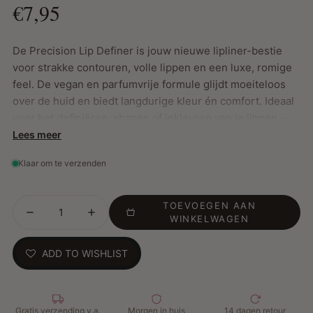
€7,95
De Precision Lip Definer is jouw nieuwe lipliner-bestie
voor strakke contouren, volle lippen en een luxe, romige
feel. De vegan en parfumvrije formule glijdt moeiteloos
over de huid en biedt langdurige kleur én comfort. Ideaal
voor het definiëren, shapen of inkleuren van je lippen –
van een subtiele everyday look tot een bold lipcombo.
Lees meer
Verkrijgbaar in zeven rijke tinten, perfect afgestemd op
Klaar om te verzenden
verschillende huidtinten, van zandbruin Gold Coast tot
dieproze West Side.
TOEVOEGEN AAN
WINKELWAGEN
Belangrijkste Kenmerken:
ADD TO WISHLIST
Intense kleur met een zijdezachte, romige textuur
Vegan, cruelty-free, parabeenvrij en geurloos
Langhoudende formule die niet vervaagt
Gratis verzending v.a.
Hydraterend en comfortabel voor dagelijks gebruik
Morgen in huis
14 dagen retour