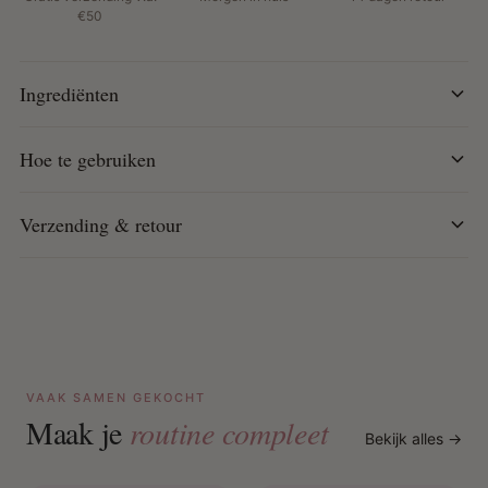
€50
Precieze punt voor strakke en gecontroleerde
applicatie
Ideaal voor donkere huidtinten – zowel naturel als
Ingrediënten
statement looks
Hoe te gebruiken:
Volg de natuurlijke lipvorm met de punt
Hoe te gebruiken
voor gecontroleerde applicatie.
Verzending & retour
VAAK SAMEN GEKOCHT
Maak je
routine compleet
Bekijk alles →