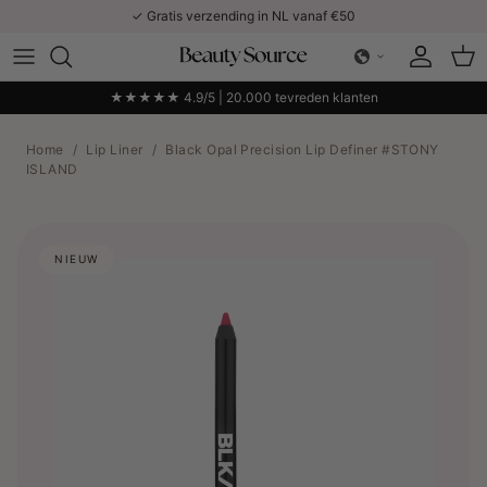
Ga naar inhoud
✓ Gratis verzending in NL vanaf €50
Account
Win
★★★★★ 4.9/5 | 20.000 tevreden klanten
Home
/
Lip Liner
/
Black Opal Precision Lip Definer #STONY
ISLAND
NIEUW