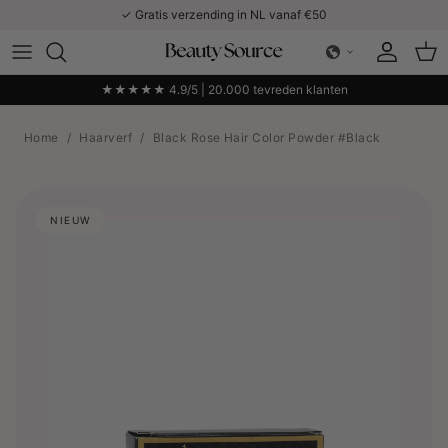
Ga naar inhoud
✓ Gratis verzending in NL vanaf €50
Account
Win
★★★★★ 4.9/5 | 20.000 tevreden klanten
Home
/
Haarverf
/
Black Rose Hair Color Powder #Black
NIEUW