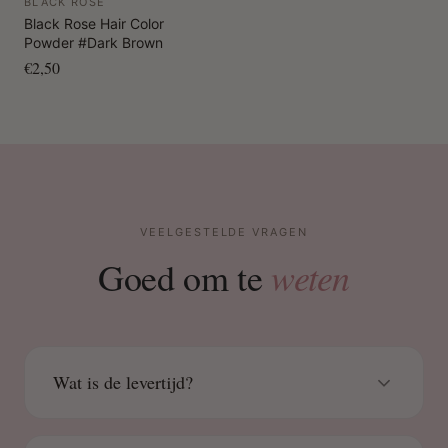
BLACK ROSE
natuurlijke verzorging en blijvende resultaten.
Black Rose Hair Color
Powder #Dark Brown
€2,50
VEELGESTELDE VRAGEN
weten
Goed om te
Wat is de levertijd?