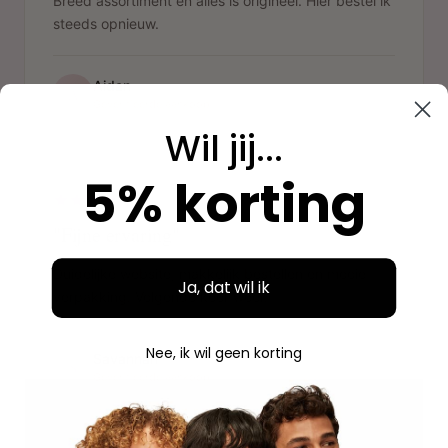
Breed assortiment en alles is origineel. Hier bestel ik
steeds opnieuw.
Aidan
A
Geverifieerde aankoop
Wil jij...
"
5% korting
"Fijne ervaring"
Duidelijke website, makkelijk bestellen en mooie
Ja, dat wil ik
verpakking. Volgende keer weer.
Nee, ik wil geen korting
Savannah
S
Geverifieerde aankoop