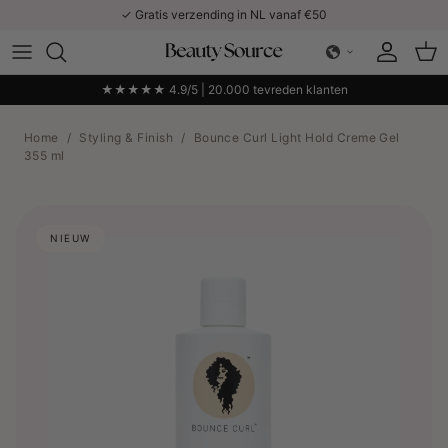
Ga naar inhoud
✓ Gratis verzending in NL vanaf €50
Account
Win
★★★★★ 4.9/5 | 20.000 tevreden klanten
Home
/
Styling & Finish
/
Bounce Curl Light Hold Creme Gel
355 ml
NIEUW