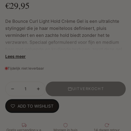
€29,95
De Bounce Curl Light Hold Crème Gel is een ultralichte
stylinggel die je haar moeiteloos definieert, pluis
vermindert en een zachte hold biedt zonder het te
verzwaren. Speciaal geformuleerd voor fijn en medium
haar met golvende en krullende texturen, zorgt deze gel
voor langdurige vorm en veerkracht. Verrijkt met
Lees meer
voedende ingrediënten, zoals het geliefde Midden-
Tijdelijk niet leverbaar
Oosterse zwarte zaadolie, biedt deze gel meer dan alleen
styling – het voedt en beschermt je haar.
UITVERKOCHT
Belangrijkste Kenmerken:
ADD TO WISHLIST
Lichtgewicht formule: Creëert volume en laat je haar
gewichtloos aanvoelen.
Langdurige hold: Houdt je krullen de hele dag perfect
in vorm.
Gratis verzending v.a.
Morgen in huis
14 dagen retour