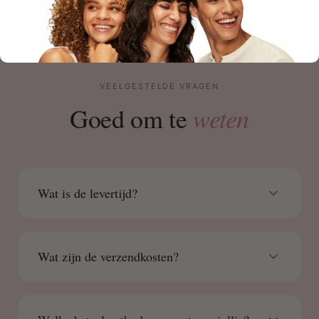
VEELGESTELDE VRAGEN
weten
Goed om te
Wat is de levertijd?
Wat zijn de verzendkosten?