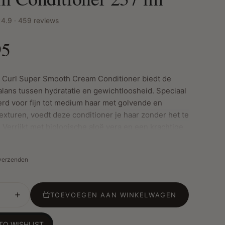
4.9 · 459 reviews
95
Curl Super Smooth Cream Conditioner biedt de
alans tussen hydratatie en gewichtloosheid. Speciaal
rd voor fijn tot medium haar met golvende en
exturen, voedt deze conditioner je haar zonder het te
 Verrijkt met biologische aloë vera en een krachtige
ën en extracten, zorgt deze conditioner voor
, glanzend en makkelijk doorkambaar haar.
 verzenden
ste Kenmerken:
TOEVOEGEN AAN WINKELWAGEN
icht hydratatie: Hydrateert zonder je haar zwaar te
deaal voor fijn haar.
TO WISHLIST