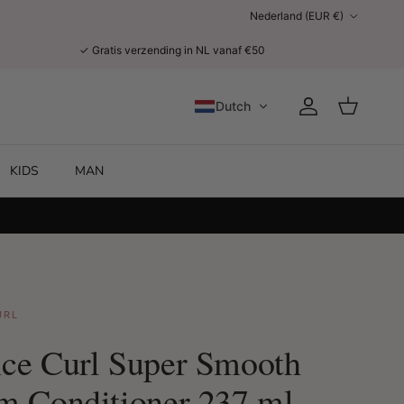
Land/Regio
Nederland (EUR €)
✓ Gratis verzending in NL vanaf €50
Dutch
Account
Winkelwage
KIDS
MAN
URL
ce Curl Super Smooth
m Conditioner 237 ml