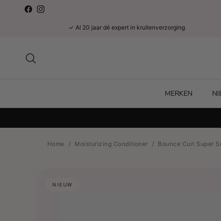
Ga naar inhoud
Facebook
Instagram
✓ Al 20 jaar dé expert in krullenverzorging
Zoeken
MERKEN
N
Home
/
Moisturizing Conditioner
/
Bounce Curl Super S
NIEUW