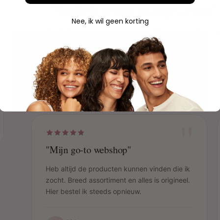
"Snelle levering en top service"
Nee, ik wil geen korting
Bestelling was de volgende dag binnen en netjes ver
mee. Echt een aanrader!
Sophie
S
Geverifieerde aankoop
"
"Mijn go-to webshop"
Heb altijd de producten kunnen vinden die ik
zocht. Breed assortiment en alles is origineel.
Hier bestel ik steeds opnieuw.