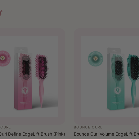
t
Resultaat:
Cream Cond
soepel aan.
licht en lu
verzorging
te verzwar
 CURL
BOUNCE CURL
url Define EdgeLift Brush (Pink)
Bounce Curl Volume EdgeLift Br