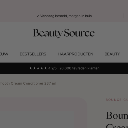
✓ Vandaag besteld, morgen in huis
IEUW
BESTSELLERS
HAARPRODUCTEN
BEAUTY
★★★★★ 4.9/5 | 20.000 tevreden klanten
mooth Cream Conditioner 237 ml
BOUNCE C
Boun
Crea