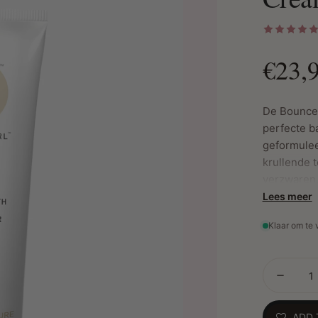
€23,
De Bounce 
perfecte b
geformulee
krullende t
verzwaren.
mix van oli
Lees meer
zijdezacht
Klaar om te
Belangrijk
Lichtgew
maken, i
ADD 