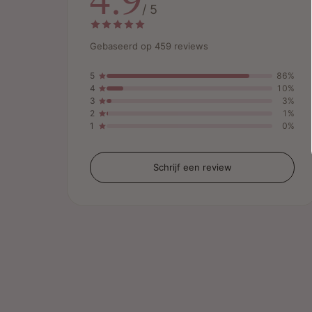
/ 5
Gebaseerd op 459 reviews
5
86%
4
10%
3
3%
2
1%
1
0%
Schrijf een review