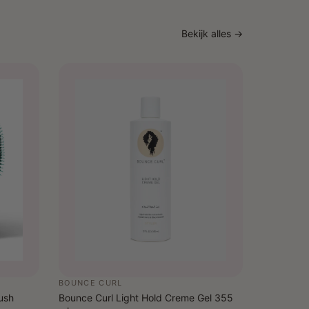
Na gebruik van de Bounce Curl Super Smooth
Bekijk alles →
itioner voelt je haar zijdezacht, gehydrateerd en
 Je haar straalt van gezondheid en glans, terwijl het
chtig blijft. Ideaal voor een moeiteloze
sroutine die je haar optimaal hydrateert zonder het
en.
BOUNCE CURL
ush
Bounce Curl Light Hold Creme Gel 355