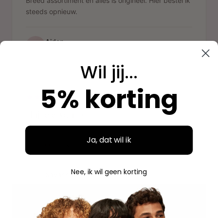
Breed assortiment en alles is origineel. Hier bestel ik
steeds opnieuw.
Aidan
A
Geverifieerde aankoop
Wil jij...
"
5% korting
"Fijne ervaring"
Duidelijke website, makkelijk bestellen en mooie
Ja, dat wil ik
verpakking. Volgende keer weer.
Nee, ik wil geen korting
Savannah
S
Geverifieerde aankoop