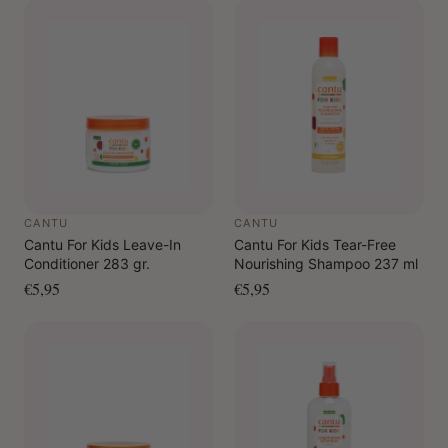
De Cantu Men’s Cream Pomade is jouw dagelijkse must-
have voor verzorgde looks en gezond haar.
CANTU
CANTU
Cantu For Kids Leave-In
Cantu For Kids Tear-Free
Conditioner 283 gr.
Nourishing Shampoo 237 ml
€5,95
€5,95