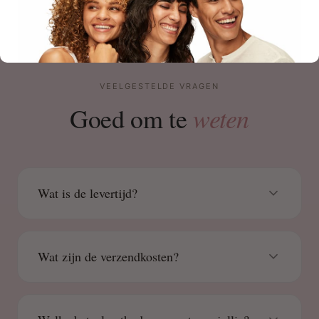
VEELGESTELDE VRAGEN
weten
Goed om te
Wat is de levertijd?
Wat zijn de verzendkosten?