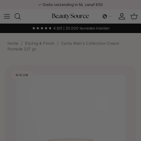
Ga naar inhoud
✓ Gratis verzending in NL vanaf €50
Account
Win
★★★★★ 4.9/5 | 20.000 tevreden klanten
Home
/
Styling & Finish
/
Cantu Men's Collection Cream
Pomade 227 gr.
NIEUW