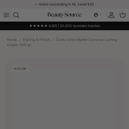
Ga naar inhoud
✓ Gratis verzending in NL vanaf €50
Account
Win
★★★★★ 4.9/5 | 20.000 tevreden klanten
Home
/
Styling & Finish
/
Cantu Shea Butter Coconut Curling
Cream 340 gr.
NIEUW