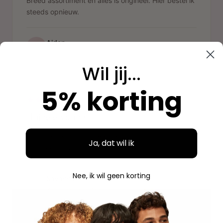
Breed assortiment en alles is origineel. Hier bestel ik
steeds opnieuw.
Aidan
A
Geverifieerde aankoop
Wil jij...
"
5% korting
"Fijne ervaring"
Duidelijke website, makkelijk bestellen en mooie
Ja, dat wil ik
verpakking. Volgende keer weer.
Nee, ik wil geen korting
Savannah
S
Geverifieerde aankoop