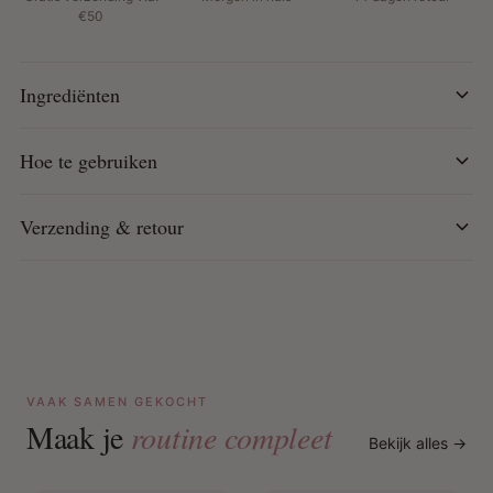
the Best Award
€50
Perfect voor: Natuurlijke krullen die behoefte hebben
aan definitie, hydratatie en pluisvrije styling.
Ingrediënten
Hoe te gebruiken:
Breng aan op vochtig haar, sectie voor sectie.
Hoe te gebruiken
Begin bij de haaraanzet en werk richting de punten.
Niet uitspoelen.
Verzending & retour
VAAK SAMEN GEKOCHT
Maak je
routine compleet
Bekijk alles →