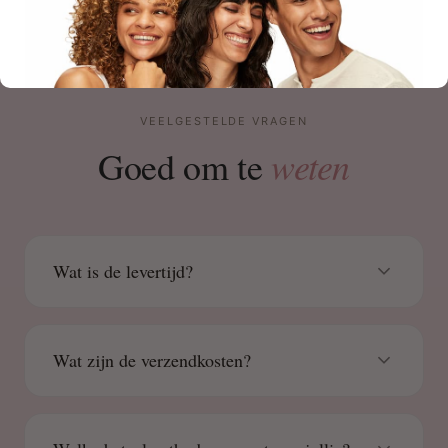
VEELGESTELDE VRAGEN
weten
Goed om te
Wat is de levertijd?
Wat zijn de verzendkosten?