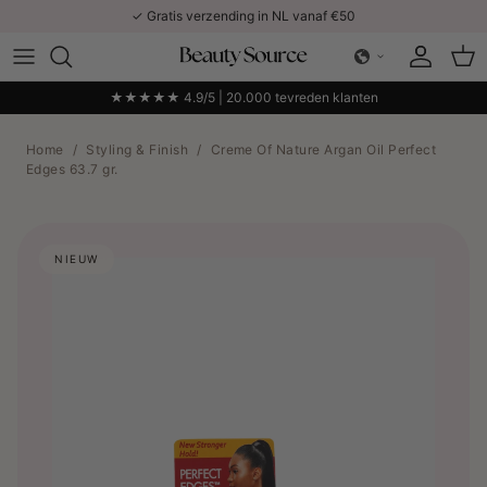
Ga naar inhoud
✓ Gratis verzending in NL vanaf €50
Account
Win
★★★★★ 4.9/5 | 20.000 tevreden klanten
Home
/
Styling & Finish
/
Creme Of Nature Argan Oil Perfect
Edges 63.7 gr.
NIEUW