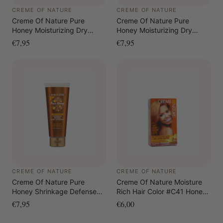
CREME OF NATURE
CREME OF NATURE
Creme Of Nature Pure
Creme Of Nature Pure
Honey Moisturizing Dry
Honey Moisturizing Dry
Defense Shampoo 355 ml
Defense Conditioner 355 ml
€7,95
€7,95
CREME OF NATURE
CREME OF NATURE
Creme Of Nature Pure
Creme Of Nature Moisture
Honey Shrinkage Defense
Rich Hair Color #C41 Honey
Curl Activator 310 ml
Blonde
€7,95
€6,00