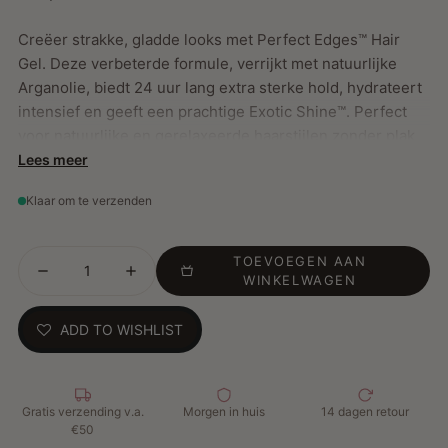
Creëer strakke, gladde looks met Perfect Edges™ Hair
Gel. Deze verbeterde formule, verrijkt met natuurlijke
Arganolie, biedt 24 uur lang extra sterke hold, hydrateert
intensief en geeft een prachtige Exotic Shine™. Perfect
voor natuurlijke en gerelaxeerde haarstijlen zonder plak
of residu. Ideaal voor ponytails, sculpting en strak
Lees meer
gestylede randen.
Klaar om te verzenden
Belangrijkste Kenmerken:
TOEVOEGEN AAN
WINKELWAGEN
Biedt 24 uur lang extra sterke hold
Hydrateert en voedt intensief
ADD TO WISHLIST
Niet-plakkerig en niet-vet
Geschikt voor natuurlijke en gerelaxeerde stijlen
Alcoholvrij
Gratis verzending v.a.
Morgen in huis
14 dagen retour
Hoe te gebruiken:
Breng aan op de haarranden en style
€50