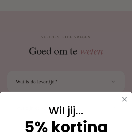
VEELGESTELDE VRAGEN
weten
Goed om te
Wat is de levertijd?
Wil jij...
Wat zijn de verzendkosten?
5% korting