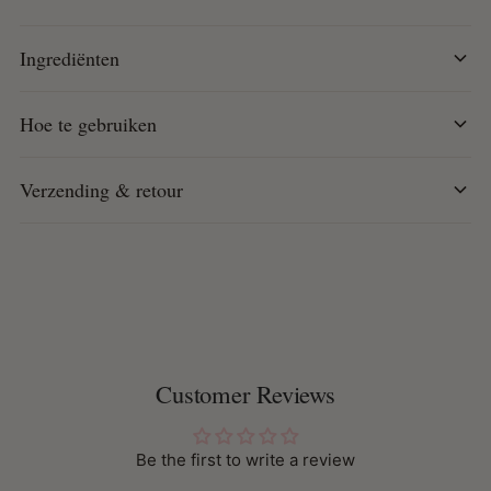
naar wens met je vingertoppen, een klein borsteltje of
een kam.
Ingrediënten
Stylingtip:
Gebruik Perfect Edges™ op natte randen vóór
Hoe te gebruiken
het stylen van natuurlijk haar voor extra gladde en strakke
resultaten.
Verzending & retour
Customer Reviews
Be the first to write a review