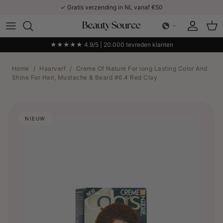
Ga naar inhoud
✓ Gratis verzending in NL vanaf €50
Account
Win
★★★★★ 4.9/5 | 20.000 tevreden klanten
Home
/
Haarverf
/
Creme Of Nature For long Lasting Color And
Shine For Hair, Mustache & Beard #6.4 Red Clay
NIEUW