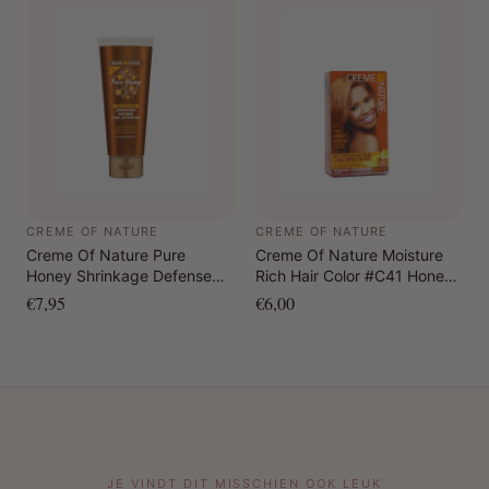
CREME OF NATURE
CREME OF NATURE
Creme Of Nature Pure
Creme Of Nature Moisture
Honey Shrinkage Defense
Rich Hair Color #C41 Honey
Curl Activator 310 ml
Blonde
€7,95
€6,00
JE VINDT DIT MISSCHIEN OOK LEUK