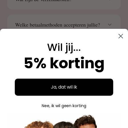
Welke betaalmethoden accepteren jullie?
Wil jij...
Kan ik mijn bestelling wijzigen of
5% korting
annuleren?
Hoe kan ik mijn bestelling volgen?
Ja, dat wil ik
Nee, ik wil geen korting
Waar is Beauty Source gevestigd?