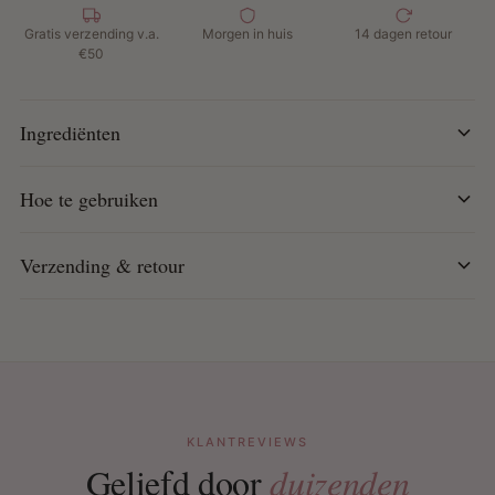
Eén eenvoudige toepassing voor een egale, natuurlijke
look
Gratis verzending v.a.
Morgen in huis
14 dagen retour
€50
Hoe te gebruiken:
Volg de instructies in de verpakking om
de kleuring veilig en effectief aan te brengen op haar,
snor en baard.
Ingrediënten
Hoe te gebruiken
Verzending & retour
KLANTREVIEWS
Geliefd door
duizenden