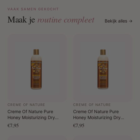
VAAK SAMEN GEKOCHT
Maak je
routine compleet
Bekijk alles →
CREME OF NATURE
CREME OF NATURE
Creme Of Nature Pure
Creme Of Nature Pure
Honey Moisturizing Dry
Honey Moisturizing Dry
Defense Shampoo 355 ml
Defense Conditioner 355 ml
€7,95
€7,95