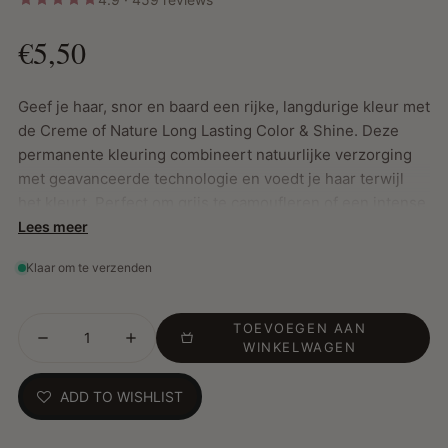
€5,50
Geef je haar, snor en baard een rijke, langdurige kleur met
de Creme of Nature Long Lasting Color & Shine. Deze
permanente kleuring combineert natuurlijke verzorging
met geavanceerde technologie en voedt je haar terwijl
het kleurt. Perfect om grijs te camoufleren of een intense
kleur toe te voegen, met een gezonde glans als resultaat.
Lees meer
Klaar om te verzenden
Belangrijkste Kenmerken:
TOEVOEGEN AAN
Permanente kleuring voor haar, snor en baard
WINKELWAGEN
Rijke, intense kleur die niet vervaagt tot het haar groeit
of wordt geknipt
ADD TO WISHLIST
Voedt en hydrateert terwijl het kleurt
Camoufleert grijs haar moeiteloos