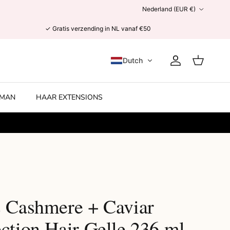
Land/Regio
Nederland (EUR €)
✓ Gratis verzending in NL vanaf €50
Dutch
Account
Winkelwage
MAN
HAAR EXTENSIONS
s Cashmere + Caviar
ction Hair Gelle 236 ml