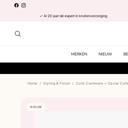
Ga naar inhoud
Facebook
Instagram
✓ Al 20 jaar dé expert in krullenverzorging
Zoeken
MERKEN
NIEUW
B
Home
/
Styling & Finish
/
Curls Cashmere + Caviar Colle
NIEUW