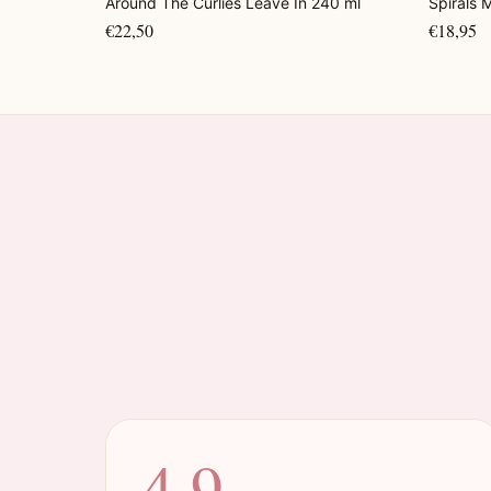
Around The Curlies Leave In 240 ml
Spirals 
€22,50
€18,95
4.9