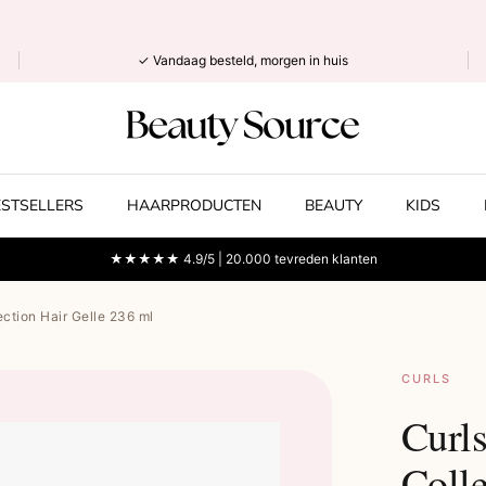
✓ Vandaag besteld, morgen in huis
ESTSELLERS
HAARPRODUCTEN
BEAUTY
KIDS
★★★★★ 4.9/5 | 20.000 tevreden klanten
ction Hair Gelle 236 ml
CURLS
Curl
Colle