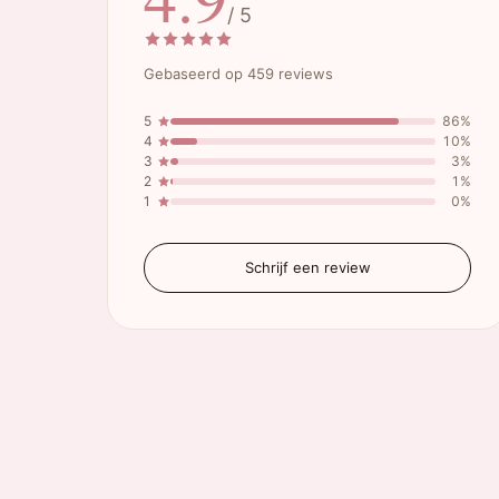
/ 5
Gebaseerd op 459 reviews
5
86%
4
10%
3
3%
2
1%
1
0%
Schrijf een review