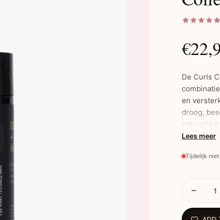
€22,
De Curls C
combinatie 
en versterk
droog, besc
natuurlijke
siliconen,
Lees meer
het een ve
Tijdelijk nie
Belangrijk
Geeft li
Verzorgt
ADD 