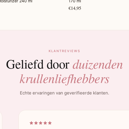
Moisturizer 240 ml
170 ml
€14,95
KLANTREVIEWS
duizenden
Geliefd door
krullenliefhebbers
Echte ervaringen van geverifieerde klanten.