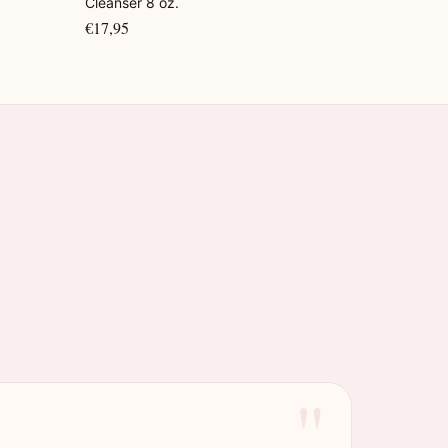
Cleanser 8 oz.
€17,95
"