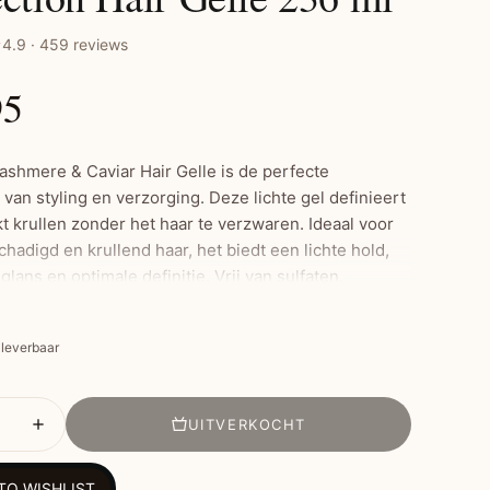
4.9 · 459 reviews
95
ashmere & Caviar Hair Gelle is de perfecte
van styling en verzorging. Deze lichte gel definieert
t krullen zonder het haar te verzwaren. Ideaal voor
hadigd en krullend haar, het biedt een lichte hold,
 glans en optimale definitie. Vrij van sulfaten,
 parabenen, kunstmatige oliën en geurstoffen, maakt
ilige keuze voor gezond haar.
t leverbaar
ste Kenmerken:
UITVERKOCHT
chte hold met glans en definitie
 en versterkt droog en beschadigd haar
TO WISHLIST