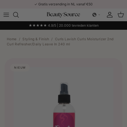
Ga naar inhoud
✓ Gratis verzending in NL vanaf €50
Account
Win
★★★★★ 4.9/5 | 20.000 tevreden klanten
Home
/
Styling & Finish
/
Curls Lavish Curls Moisturizer 2nd
Curl Refresher/Daily Leave In 240 ml
NIEUW