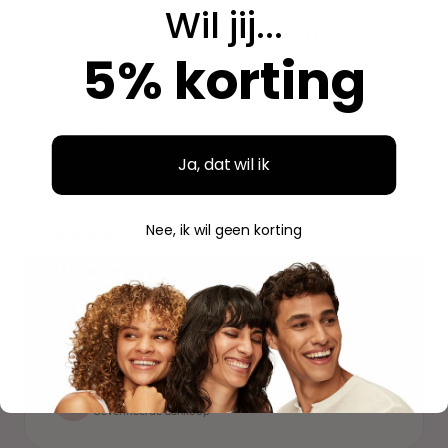
Wil jij...
Heb altijd de producten kunnen vinden die ik zocht.
Breed assortiment en alles is origineel. Hier bestel ik
5% korting
steeds opnieuw.
Aidan
A
Geverifieerde aankoop
Ja, dat wil ik
"
Nee, ik wil geen korting
"Fijne ervaring"
Duidelijke website, makkelijk bestellen en mooie
verpakking. Volgende keer weer.
Savannah
S
Geverifieerde aankoop