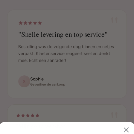
"
"Snelle levering en top service"
Bestelling was de volgende dag binnen en netjes
verpakt. Klantenservice reageert snel en denkt
mee. Echt een aanrader!
Sophie
S
Geverifieerde aankoop
"
"Mijn go-to webshop"