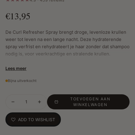
€13,95
De Curl Refresher Spray brengt droge, levenloze krullen
weer tot leven na een lange nacht. Deze hydraterende
spray verfrist en rehydrateert je haar zonder dat shampoo
nodig is, voor veerkrachtige en stralende krullen.
Lees meer
Belangrijkste Kenmerken:
Bijna uitverkocht
Reactiviteert en hydrateert droge krullen moeiteloos
Ideaal voor dagelijks gebruik om je krullen fris en
TOEVOEGEN AAN
verzorgd te houden
WINKELWAGEN
Handige stream sprayer voor gecontroleerde applicatie
cruelty free, voor een bewuste haarverzorgingsroutine
ADD TO WISHLIST
Hoe te gebruiken: