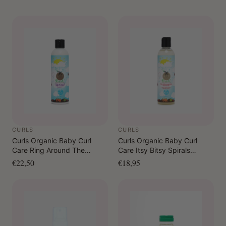
CURLS
CURLS
Curls Organic Baby Curl
Curls Organic Baby Curl
Care Ring Around The
Care Itsy Bitsy Spirals
Curlies Leave In 240 ml
Moisturizer 240 ml
€22,50
€18,95