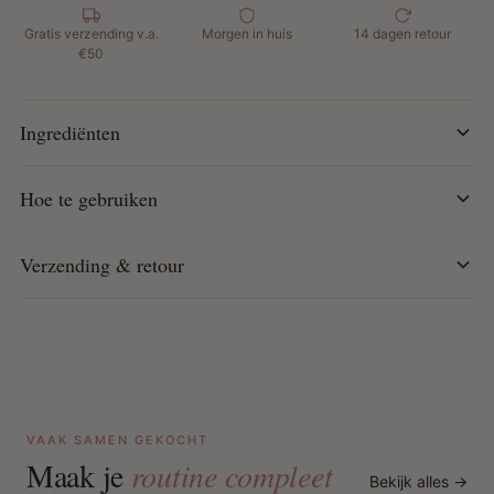
Spray op droge krullen en kneed zachtjes in het haar
om ze te reactiveren en te hydrateren.
Gratis verzending v.a.
Morgen in huis
14 dagen retour
€50
Gebruik dagelijks voor de beste resultaten.
Ingrediënten
Hoe te gebruiken
Verzending & retour
VAAK SAMEN GEKOCHT
Maak je
routine compleet
Bekijk alles →