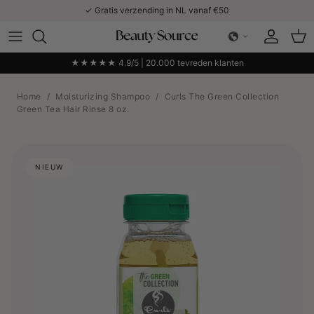
Ga naar inhoud
✓ Gratis verzending in NL vanaf €50
Account
Win
★★★★★ 4.9/5 | 20.000 tevreden klanten
Home
/
Moisturizing Shampoo
/
Curls The Green Collection
Green Tea Hair Rinse 8 oz.
NIEUW