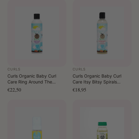
CURLS
CURLS
Curls Organic Baby Curl
Curls Organic Baby Curl
Care Ring Around The
Care Itsy Bitsy Spirals
Curlies Leave In 240 ml
Moisturizer 240 ml
€22,50
€18,95