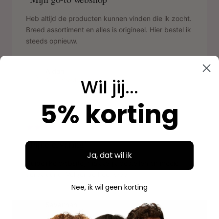
Heb altijd de producten kunnen vinden die ik zocht.
Breed assortiment en alles is origineel. Hier bestel ik
steeds opnieuw.
Aidan
A
Wil jij...
Geverifieerde aankoop
5% korting
"
"Fijne ervaring"
Ja, dat wil ik
Duidelijke website, makkelijk bestellen en mooie
verpakking. Volgende keer weer.
Nee, ik wil geen korting
Savannah
S
Geverifieerde aankoop