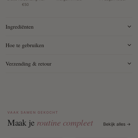
Hoe te gebruiken:
€50
Shampoo je haar en spoel grondig uit.
Breng de Green Tea Hair Rinse aan en laat een paar
Ingrediënten
seconden intrekken.
Spoel uit met koud water om de haarschubben te
Hoe te gebruiken
sluiten en glans te creëren.
Conditioneer en style zoals gewenst.
Verzending & retour
VAAK SAMEN GEKOCHT
Maak je
routine compleet
Bekijk alles →