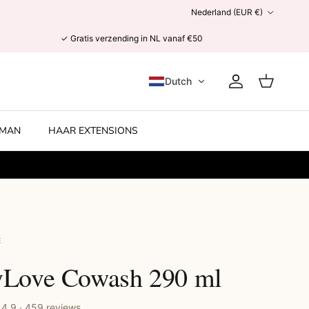
Land/Regio
Nederland (EUR €)
✓ Gratis verzending in NL vanaf €50
Dutch
Account
Winkelwage
MAN
HAAR EXTENSIONS
E
yLove Cowash 290 ml
4.9 · 459 reviews