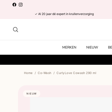
Ga naar inhoud
Facebook
Instagram
✓ Al 20 jaar dé expert in krullenverzorging
Zoeken
MERKEN
NIEUW
B
Home
/
Co-Wash
/
CurlyLove Cowash 290 ml
NIEUW