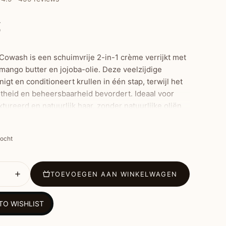
5
Cowash is een schuimvrije 2-in-1 crème verrijkt met
mango butter en jojoba-olie. Deze veelzijdige
igt en conditioneert krullen in één stap, terwijl het
htheid en beheersbaarheid bevordert. Ideaal voor
xtureerd en natuurlijk haar, zonder natuurlijke oliën
eren.
kocht
ste Kenmerken:
d en conditionerend: Verwijdert productresten en
TOEVOEGEN AAN WINKELWAGEN
rt tegelijkertijd
 schadelijke stoffen: Bevat geen sulfaten, parabenen,
TO WISHLIST
n, minerale oliën, kleurstoffen of DEA
ende ingrediënten: