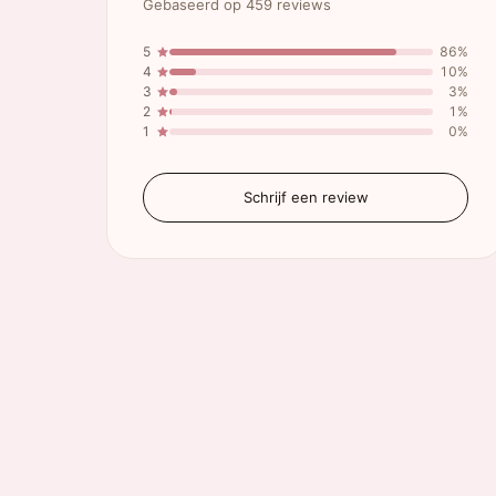
Gebaseerd op 459 reviews
5
86%
4
10%
3
3%
2
1%
1
0%
Schrijf een review