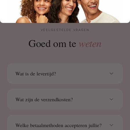
VEELGESTELDE VRAGEN
weten
Goed om te
Wat is de levertijd?
Wat zijn de verzendkosten?
Welke betaalmethoden accepteren jullie?