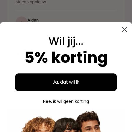
steeds opnieuw.
Aidan
A
Geverifieerde aankoop
Wil jij...
"
5% korting
"Fijne ervaring"
Duidelijke website, makkelijk bestellen en mooie
Ja, dat wil ik
verpakking. Volgende keer weer.
Savannah
Nee, ik wil geen korting
S
Geverifieerde aankoop