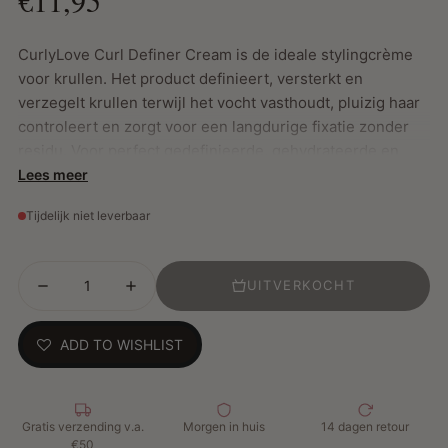
CurlyLove Curl Definer Cream is de ideale stylingcrème
voor krullen. Het product definieert, versterkt en
verzegelt krullen terwijl het vocht vasthoudt, pluizig haar
controleert en zorgt voor een langdurige fixatie zonder
residu. Voor perfect gedefinieerde, gehydrateerde en
glanzende krullen, ongeacht je haartype.
Lees meer
Tijdelijk niet leverbaar
Belangrijkste Kenmerken:
Kruldefinitie en fixatie: Versterkt textuur, hydrateert en
UITVERKOCHT
biedt langdurige hold
Vrij van schadelijke ingrediënten: Bevat geen sulfaten,
ADD TO WISHLIST
parabenen, alcohol, minerale oliën of siliconen
Verzorgende ingrediënten:
Avocado-olie: Hydrateert intensief en voedt de
haarvezels
Gratis verzending v.a.
Morgen in huis
14 dagen retour
€50