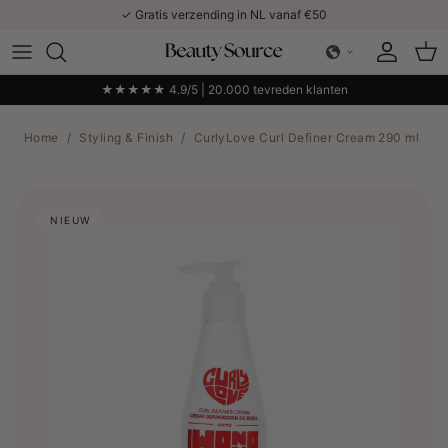
Ga naar inhoud
✓ Gratis verzending in NL vanaf €50
Account
Win
★★★★★ 4.9/5 | 20.000 tevreden klanten
Home
/
Styling & Finish
/
CurlyLove Curl Definer Cream 290 ml
NIEUW