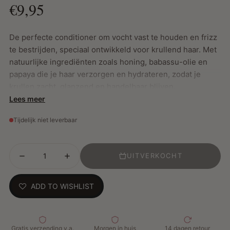
€9,95
De perfecte conditioner om vocht vast te houden en frizz
te bestrijden, speciaal ontwikkeld voor krullend haar. Met
natuurlijke ingrediënten zoals honing, babassu-olie en
papaya die je haar verzorgen en hydrateren, zodat je
krullen zacht, glanzend en handelbaar blijven.
Lees meer
Tijdelijk niet leverbaar
Belangrijkste Kenmerken:
Honing: Verzacht en geeft een prachtige glans
Babassu-olie: Maakt je haar makkelijker doorkambaar
UITVERKOCHT
Papaya: Vermindert droogheid en voedt intensief
Vrij van zout, parabenen, siliconen, kleurstoffen en
ADD TO WISHLIST
minerale oliën
Hoe te gebruiken:
Aanbrengen op nat haar, ontwarren
met de vingers of een wijde kam en goed uitspoelen.
Gratis verzending v.a.
Morgen in huis
14 dagen retour