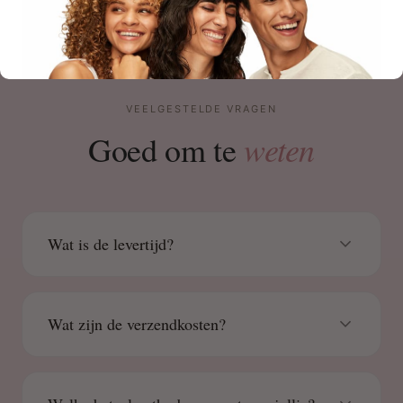
VEELGESTELDE VRAGEN
weten
Goed om te
Wat is de levertijd?
Wat zijn de verzendkosten?