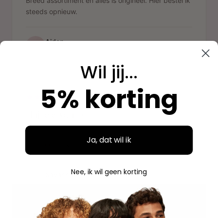
Breed assortiment en alles is origineel. Hier bestel ik
steeds opnieuw.
Aidan
A
Geverifieerde aankoop
Wil jij...
"
5% korting
"Fijne ervaring"
Duidelijke website, makkelijk bestellen en mooie
Ja, dat wil ik
verpakking. Volgende keer weer.
Nee, ik wil geen korting
Savannah
S
Geverifieerde aankoop