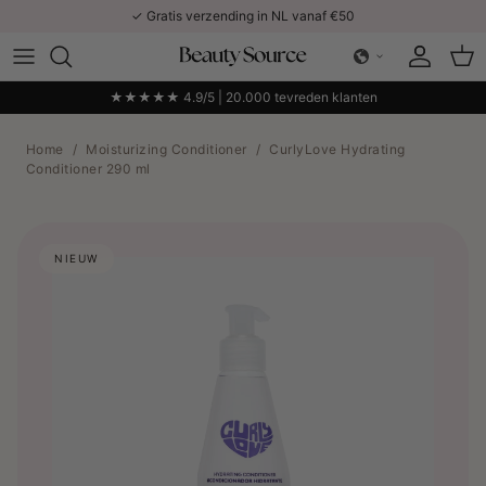
Ga naar inhoud
✓ Gratis verzending in NL vanaf €50
Account
Win
★★★★★ 4.9/5 | 20.000 tevreden klanten
Home
/
Moisturizing Conditioner
/
CurlyLove Hydrating
Conditioner 290 ml
NIEUW