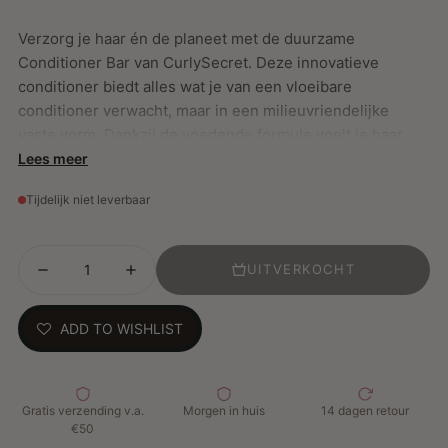
Verzorg je haar én de planeet met de duurzame
Conditioner Bar van CurlySecret. Deze innovatieve
conditioner biedt alles wat je van een vloeibare
conditioner verwacht, maar in een milieuvriendelijke
vaste vorm. Dankzij de voedende formule voelt je haar
zacht aan, is het eenvoudig te ontwarren en wordt pluis
Lees meer
effectief bestreden.
Tijdelijk niet leverbaar
Belangrijkste Kenmerken:
UITVERKOCHT
Verrijkt met broccolizaadolie en shea butter voor
intense hydratatie
ADD TO WISHLIST
Geweldige slip voor moeiteloos ontklitten
Gaat pluis tegen en verzacht het haar
Voegt zachtheid en glans toe dankzij sinaasappel- en
grapefruitolie
Gratis verzending v.a.
Morgen in huis
14 dagen retour
€50
Geschikt als leave-in conditioner voor dun of laag