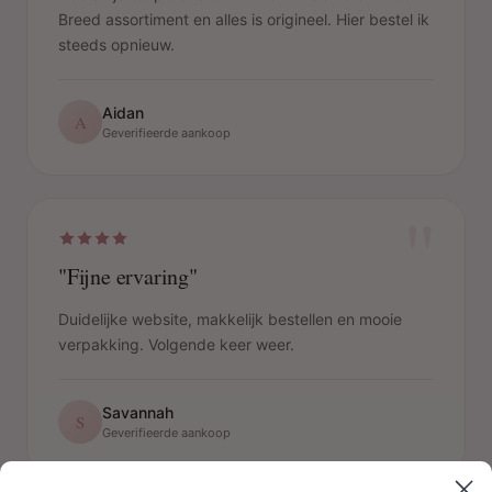
Breed assortiment en alles is origineel. Hier bestel ik
steeds opnieuw.
Aidan
A
Geverifieerde aankoop
"
"Fijne ervaring"
Duidelijke website, makkelijk bestellen en mooie
verpakking. Volgende keer weer.
Savannah
S
Geverifieerde aankoop