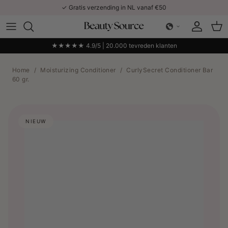
Ga naar inhoud
✓ Gratis verzending in NL vanaf €50
Account
Win
★★★★★ 4.9/5 | 20.000 tevreden klanten
Home
/
Moisturizing Conditioner
/
CurlySecret Conditioner Bar
60 gr.
NIEUW