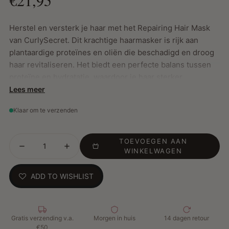
Herstel en versterk je haar met het Repairing Hair Mask
van CurlySecret. Dit krachtige haarmasker is rijk aan
plantaardige proteïnes en oliën die beschadigd en droog
haar revitaliseren. Het biedt een perfecte balans tussen
proteïne en hydratatie, waardoor je haar sterker,
gezonder en glanzender wordt. Geschikt voor alle
Lees meer
haartypes, van steil tot coily haar.
Klaar om te verzenden
Belangrijkste Kenmerken:
TOEVOEGEN AAN
WINKELWAGEN
Herstelt en versterkt beschadigd en futloos haar
Voedt intensief en verbetert de elasticiteit
ADD TO WISHLIST
Bevat argan-, jojoba- en amandelolie voor zachtheid en
glans
Rijk aan antioxidanten om de algehele gezondheid van
het haar te verbeteren
Gratis verzending v.a.
Morgen in huis
14 dagen retour
€50