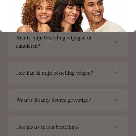
Welke betaalmethoden accepteren jullie?
Kan ik mijn bestelling wijzigen of
annuleren?
Hoe kan ik mijn bestelling volgen?
Waar is Beauty Source gevestigd?
Hoe plaats ik een bestelling?