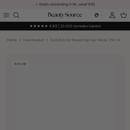
Ga naar inhoud
✓ Gratis verzending in NL vanaf €50
Account
Win
★★★★★ 4.9/5 | 20.000 tevreden klanten
Home
/
Haarmasker
/
CurlySecret Repairing Hair Mask 250 ml
NIEUW