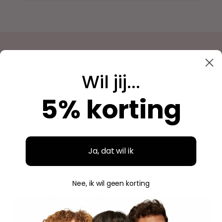
Wil jij...
VEELGESTELDE VRAGEN
weten
Goed om te
5% korting
Wat is de levertijd?
Ja, dat wil ik
Nee, ik wil geen korting
Wat zijn de verzendkosten?