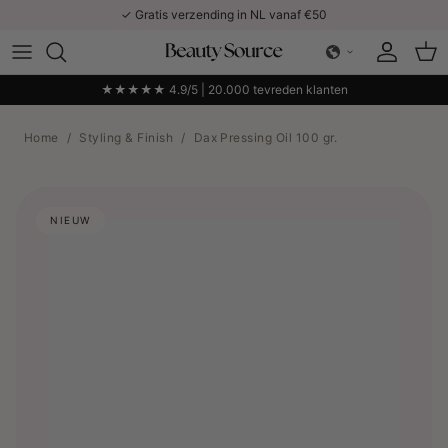
Ga naar inhoud
✓ Gratis verzending in NL vanaf €50
Account
Win
★★★★★ 4.9/5 | 20.000 tevreden klanten
Home
/
Styling & Finish
/
Dax Pressing Oil 100 gr.
NIEUW