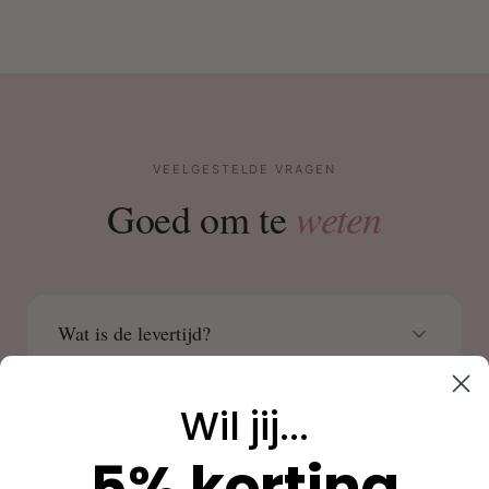
VEELGESTELDE VRAGEN
weten
Goed om te
Wat is de levertijd?
Wil jij...
Wat zijn de verzendkosten?
5% korting