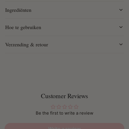
Kokosolie: Werkt als een natuurlijke conditioner die
Ingrediënten
glans toevoegt en haargroei ondersteunt
Castorolie: Hydrateert intensief, voedt het haar en
Hoe te gebruiken
voorkomt uitdroging van de hoofdhuid dankzij omega-
9-vetzuren
Verzending & retour
Hoe te gebruiken:
Breng de gewenste hoeveelheid aan
op het haar vóór het stylen. Ideaal voor gebruik met een
hete kam voor een gladde en glanzende finish.
Geschikt voor:
Customer Reviews
Krullende of grove haarstructuren
Alle haarlengtes
Be the first to write a review
Resultaat:
Write a review