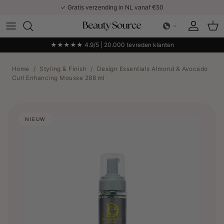
Ga naar inhoud
✓ Gratis verzending in NL vanaf €50
Account
Win
★★★★★ 4.9/5 | 20.000 tevreden klanten
Home
/
Styling & Finish
/
Design Essentials Almond & Avocado
Curl Enhancing Mousse 288 ml
NIEUW