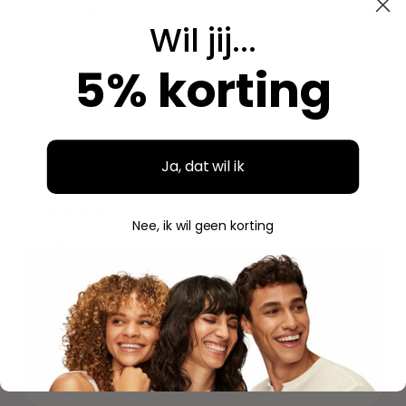
Heb altijd de producten kunnen vinden die ik zocht.
Wil jij...
Breed assortiment en alles is origineel. Hier bestel ik
steeds opnieuw.
5% korting
Aidan
A
Geverifieerde aankoop
Ja, dat wil ik
"
Nee, ik wil geen korting
"Fijne ervaring"
Duidelijke website, makkelijk bestellen en mooie
verpakking. Volgende keer weer.
Savannah
S
Geverifieerde aankoop