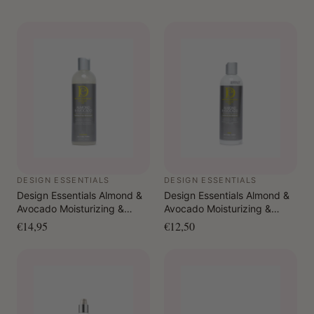
DESIGN ESSENTIALS
DESIGN ESSENTIALS
Design Essentials Almond &
Design Essentials Almond &
Avocado Moisturizing &
Avocado Moisturizing &
Detangling Sulfate-Free
Detangling Leave-In
€14,95
€12,50
Shampoo 365 gr.
Conditioner 350 gr.