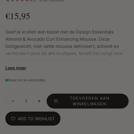
€15,95
Geef je krullen een boost met de Design Essentials
Almond & Avocado Curl Enhancing Mousse. Deze
lichtgewicht, niet-vette mousse definieert, scheidt en
vermindert pluis bij alle krultypes, terwijl het zorgt voor
een zachte, soepele hold en een prachtige glans.
Lees meer
Klaar om te verzenden
Belangrijkste Kenmerken:
Versterkt kruldefinitie en scheidt krullen voor een
natuurlijke look
TOEVOEGEN AAN
WINKELWAGEN
Droogt snel, schilfert niet en geeft een stralende glans
Vermindert pluis en biedt een flexibele hold
ADD TO WISHLIST
Vrij van parabenen, paraffine, petrolatum en minerale
olie