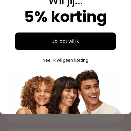
Wil jij...
5% korting
Kan ik mijn bestelling wijzigen of
annuleren?
Ja, dat wil ik
Hoe kan ik mijn bestelling volgen?
Nee, ik wil geen korting
Waar is Beauty Source gevestigd?
Hoe plaats ik een bestelling?