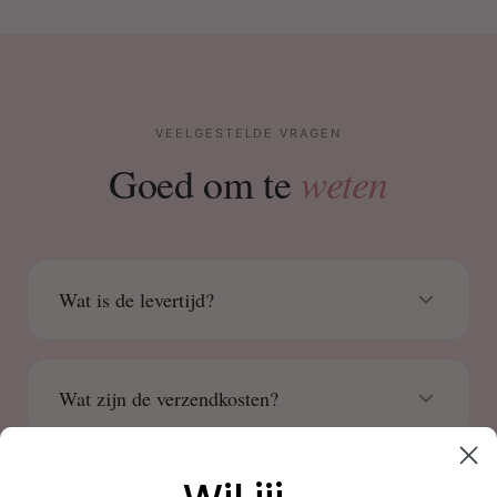
VEELGESTELDE VRAGEN
weten
Goed om te
Wat is de levertijd?
Wat zijn de verzendkosten?
Welke betaalmethoden accepteren jullie?