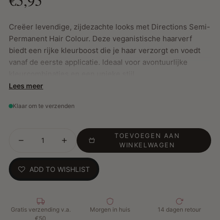
Creëer levendige, zijdezachte looks met Directions Semi-
Permanent Hair Colour. Deze veganistische haarverf
biedt een rijke kleurboost die je haar verzorgt en voedt
vanaf de eerste applicatie. Ideaal voor avontuurlijke
kleurcombinaties en een unieke stijl.
Lees meer
Klaar om te verzenden
Belangrijkste Kenmerken:
Semi-permanente kleur in een handige 100ml-
verpakking
TOEVOEGEN AAN
WINKELWAGEN
Conditionerende formule voor zacht, gezond haar
Perfecte resultaten op gebleekt haar zonder
ADD TO WISHLIST
koperachtige tonen
100% veganistisch en cruelty free
Kleuren zijn onderling mengbaar voor eindeloze
mogelijkheden
Gratis verzending v.a.
Morgen in huis
14 dagen retour
€50