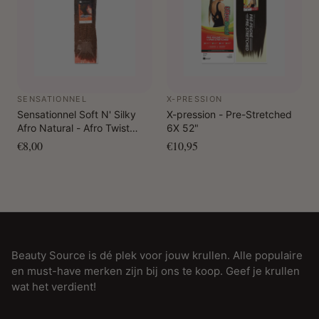
SENSATIONNEL
X-PRESSION
Sensationnel Soft N' Silky
X-pression - Pre-Stretched
Afro Natural - Afro Twist
6X 52"
Braid
€8,00
€10,95
Beauty Source is dé plek voor jouw krullen. Alle populaire
en must-have merken zijn bij ons te koop. Geef je krullen
wat het verdient!