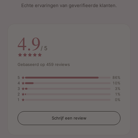
Transformeer je look en laat je creativiteit spreken met
Echte ervaringen van geverifieerde klanten.
Directions Semi-Permanent Hair Colour!
4.9
/ 5
Gebaseerd op 459 reviews
5
86%
4
10%
3
3%
2
1%
1
0%
Schrijf een review