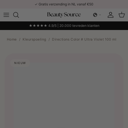
Ga naar inhoud
✓ Gratis verzending in NL vanaf €50
Account
Win
★★★★★ 4.9/5 | 20.000 tevreden klanten
Home
/
Kleurspoeling
/
Directions Color # Ultra Violet 100 ml
NIEUW