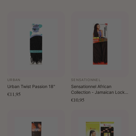
URBAN
SENSATIONNEL
Urban Twist Passion 18"
Sensationnel African
Collection - Jamaican Locks
€11,95
44"
€10,95