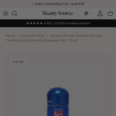
Ga naar inhoud
✓ Gratis verzending in NL vanaf €50
Account
Win
★★★★★ 4.9/5 | 20.000 tevreden klanten
Home
/
Styling & Finish
/
Fantasia IC Hair Polisher for Color
Treated and Chemically Damaged Hair 178 ml
NIEUW