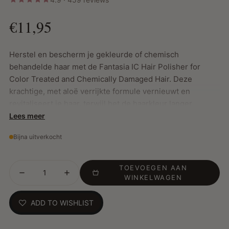
€11,95
Herstel en bescherm je gekleurde of chemisch
behandelde haar met de Fantasia IC Hair Polisher for
Color Treated and Chemically Damaged Hair. Deze
krachtige, met aloë verrijkte formule vernieuwt en
revitaliseert je haar, terwijl het de haarkleur langer
levendig houdt en intensieve glans toevoegt.
Lees meer
Bijna uitverkocht
Belangrijkste kenmerken:
Herstelt en versterkt chemisch behandeld en gekleurd
TOEVOEGEN AAN
haar
WINKELWAGEN
Verlengt de levensduur van semi-permanente en
permanente haarkleur
ADD TO WISHLIST
Sluit de haarschubben af om kleurvervaging te
voorkomen