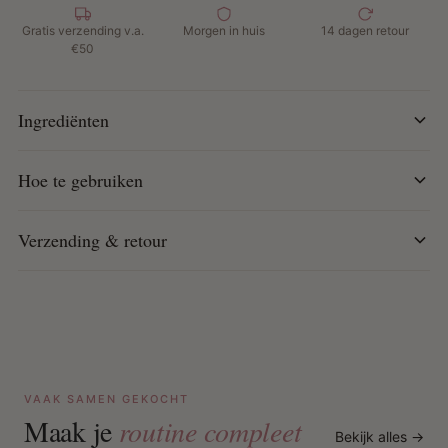
Verhoogt de glans en maakt het haar gladder
Gratis verzending v.a.
Morgen in huis
14 dagen retour
Extra sterke formule, veilig voor dagelijks gebruik
€50
Hoe te gebruiken:
Ingrediënten
Op vochtig haar: breng 4-6 druppels aan en verdeel
gelijkmatig.
Hoe te gebruiken
Op droog haar: gebruik 3-5 druppels voor extra glans
en bescherming.
Verzending & retour
VAAK SAMEN GEKOCHT
Maak je
routine compleet
Bekijk alles →