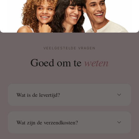
VEELGESTELDE VRAGEN
weten
Goed om te
Wat is de levertijd?
Wat zijn de verzendkosten?