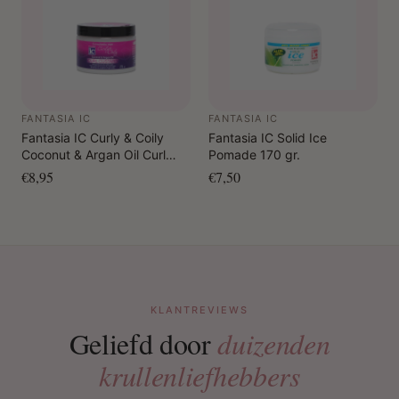
FANTASIA IC
FANTASIA IC
Fantasia IC Curly & Coily
Fantasia IC Solid Ice
Coconut & Argan Oil Curl
Pomade 170 gr.
Custard 340 gr.
€8,95
€7,50
KLANTREVIEWS
Geliefd door
duizenden
krullenliefhebbers